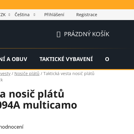
CZK
Čeština
Přihlášení
Registrace
PRÁZDNÝ KOŠÍK
NÁKUPNÍ
KOŠÍK
NÍ A OBUV
TAKTICKÉ VYBAVENÍ
OUTDOOR
 vesty
/
Nosiče plátů
/
Taktická vesta nosič plátů
ck
a nosič plátů
094A multicamo
 hodnocení