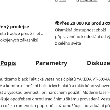
🌍Přes 20 000 Ks produkt
ěřený prodejce
Okamžitá dostupnost zboží
tá tradice přes 25 let a
připraveného k odeslání od v
spokojených zákazníků
z celého světa
Popis
Parametry
Diskuze
multicamo black Taktická vesta nosič plátů YAKEDA VT-6094
 a komfortní nošení balistických plátů a taktického vybave
st a vysokou pevnost i při náročném použití. Moderní laser-
ižuje opotřebení oproti tradičnímu šitému provedení. Ves
u i délku ramenních popruhů, což umožňuje individuální př