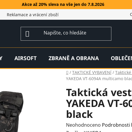
Akce až 20% sleva na vše jen do 7.8.2026
Reklamace a vrácení zboží
Y
AIRSOFT
ZBRANĚ A OBRANA
OBLEČE
Domů
/
TAKTICKÉ VYBAVENÍ
/
Taktické
YAKEDA VT-6094A multicamo bla
Taktická vest
YAKEDA VT-6
black
Průměrné
Neohodnoceno
Podrobnosti