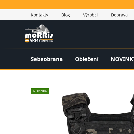
Přejít
na
Kontakty
Blog
Výrobci
Doprava
obsah
Sebeobrana
Oblečení
NOVINK
NOVINKA