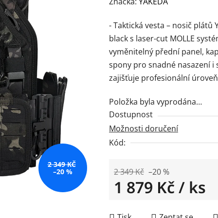
hodnocení
Značka:
YAKEDA
produktu
- Taktická vesta – nosič plá
je
black s laser-cut MOLLE syst
0,0
vyměnitelný přední panel, ka
z
spony pro snadné nasazení i s
5
zajišťuje profesionální úrove
hvězdiček.
Položka byla vyprodána…
Dostupnost
Možnosti doručení
Kód:
2 349 KČ
2 349 Kč
–20 %
–20 %
1 879 Kč
/ ks
Měrná cena:
Tisk
Zeptat se