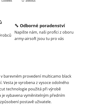
ů
🔧 Odborné poradenství
Napište nám, naši profíci z oboru
ýrobců
army-airsoft jsou tu pro vás
A v barevném provedení multicamo black
ní. Vesta je vyrobena z vysoce odolného
cut technologie použitá při výrobě
ta je vybavena vyměnitelným předním
izpůsobení postavě uživatele.