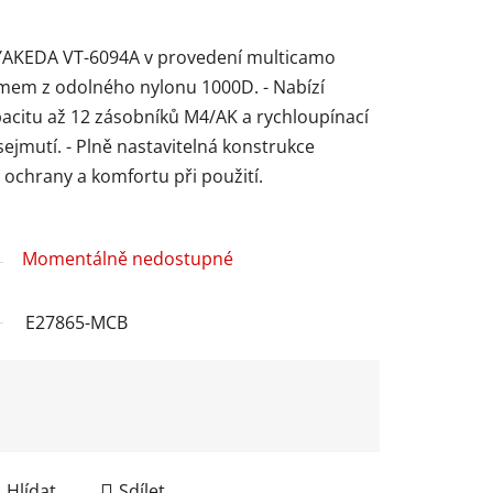
tů YAKEDA VT-6094A v provedení multicamo
émem z odolného nylonu 1000D. - Nabízí
pacitu až 12 zásobníků M4/AK a rychloupínací
ejmutí. - Plně nastavitelná konstrukce
ň ochrany a komfortu při použití.
Momentálně nedostupné
E27865-MCB
Hlídat
Sdílet