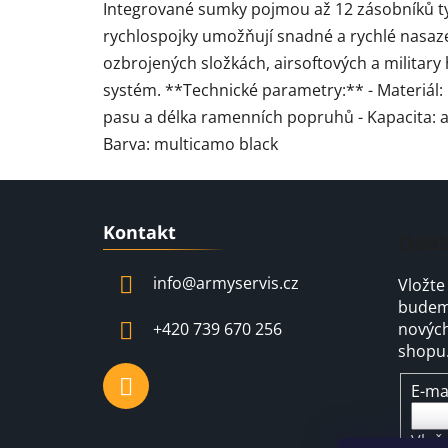
Integrované sumky pojmou až 12 zásobníků ty
rychlospojky umožňují snadné a rychlé nasazen
ozbrojených složkách, airsoftových a military
systém. **Technické parametry:** - Materiál:
pasu a délka ramenních popruhů - Kapacita: 
Barva: multicamo black
Z
Kontakt
á
Odeb
p
info
@
armyservis.cz
Vložte
a
budeme
t
+420 739 670 256
nových
í
shopu
E-ma
Vlož