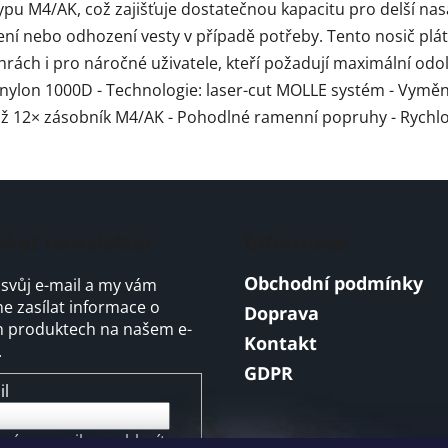
pu M4/AK, což zajišťuje dostatečnou kapacitu pro delší na
í nebo odhození vesty v případě potřeby. Tento nosič plátů
 hrách i pro náročné uživatele, kteří požadují maximální odo
 nylon 1000D - Technologie: laser-cut MOLLE systém - Vyměn
až 12× zásobník M4/AK - Pohodlné ramenní popruhy - Rychlo
írat newsletter
Informace
Obchodní podmínky
 svůj e-mail a my vám
 zasílat informace o
Doprava
 produktech na našem e-
Kontakt
.
GDPR
il
ením e-mailu souhlasíte s