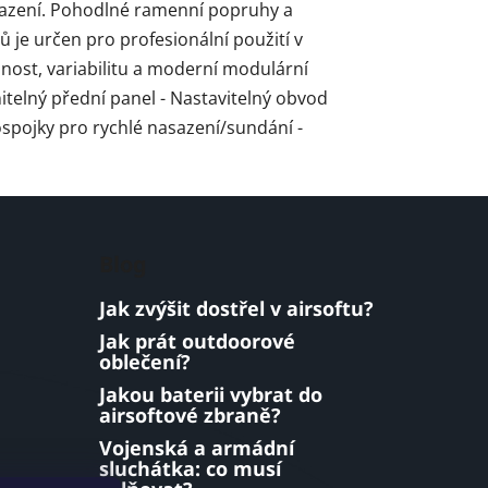
sazení. Pohodlné ramenní popruhy a
 je určen pro profesionální použití v
lnost, variabilitu a moderní modulární
itelný přední panel - Nastavitelný obvod
spojky pro rychlé nasazení/sundání -
Blog
Jak zvýšit dostřel v airsoftu?
Jak prát outdoorové
oblečení?
Jakou baterii vybrat do
airsoftové zbraně?
Vojenská a armádní
sluchátka: co musí