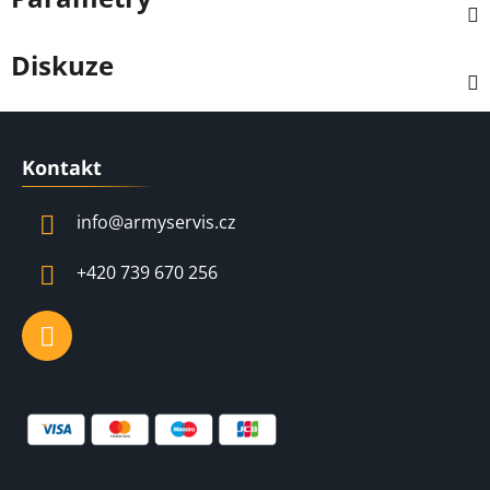
Diskuze
Z
á
Kontakt
p
a
info
@
armyservis.cz
t
í
+420 739 670 256