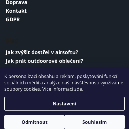
Doprava
Kontakt
GDPR
Blog
Jak zvýšit dostřel v airsoftu?
Jak prát outdoorové oblečení?
Jakou baterii vybrat do airsoftové zbraně?
K personalizaci obsahu a reklam, poskytování funkcí
Vojenská a armádní sluchátka: co musí
sociálních médií a analýze naší návštěvnosti využíváme
splňovat?
soubory cookies. Více informací
zde
.
ARCHIV
Nastavení
Vytvořil Shoptet
Odmítnout
Souhlasím
Copyright 2026
ARMYMARKET
. Všechna práva