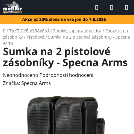
Přejít
Hledat
NÁKUP
na
KOŠÍK
obsah
Akce až 20% sleva na vše jen do 7.8.2026
Domů
/
TAKTICKÉ VYBAVENÍ
/
Sumky, kapsy a pouzdra
/
Pouzdra na
zásobníky
/
Pistolové
/
Sumka na 2 pistolové zásobníky - Specna
Arms
Sumka na 2 pistolové
zásobníky - Specna Arms
Průměrné
Neohodnoceno
Podrobnosti hodnocení
hodnocení
Značka:
Specna Arms
produktu
je
0,0
z
5
hvězdiček.