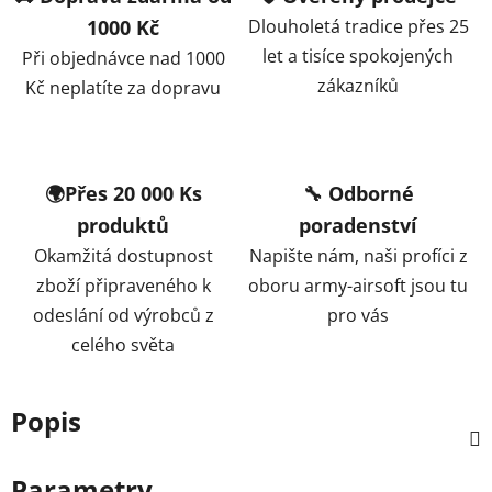
1000 Kč
Dlouholetá tradice přes 25
let a tisíce spokojených
Při objednávce nad 1000
zákazníků
Kč neplatíte za dopravu
🌍Přes 20 000 Ks
🔧 Odborné
produktů
poradenství
Okamžitá dostupnost
Napište nám, naši profíci z
zboží připraveného k
oboru army-airsoft jsou tu
odeslání od výrobců z
pro vás
celého světa
Popis
Parametry