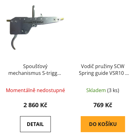
Spoušťový
Vodič pružiny SCW
mechanismus S-trigger
Spring guide VSR10 -
TM M40a5 - Springer
Springer Custom
Custom Works
Works
Momentálně nedostupné
Skladem
(3 ks)
2 860 Kč
769 Kč
DETAIL
DO KOŠÍKU