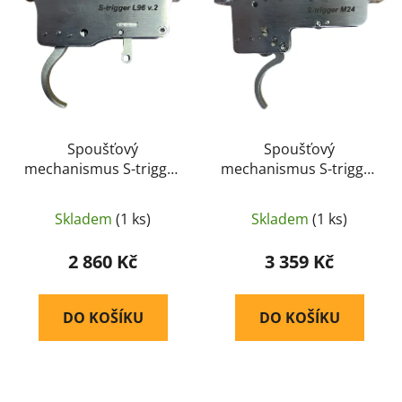
i
p
s
r
p
o
r
d
o
u
d
k
u
Spoušťový
Spoušťový
t
mechanismus S-trigger
mechanismus S-trigger
k
ů
L96 v.2 - Springer
M24 - Springer Custom
t
Custom Works
Works
ů
Skladem
(1 ks)
Skladem
(1 ks)
2 860 Kč
3 359 Kč
DO KOŠÍKU
DO KOŠÍKU