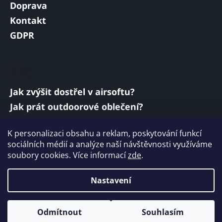
Doprava
Kontakt
GDPR
Blog
Jak zvýšit dostřel v airsoftu?
Jak prát outdoorové oblečení?
Jakou baterii vybrat do airsoftové zbraně?
K personalizaci obsahu a reklam, poskytování funkcí
Vojenská a armádní sluchátka: co musí
sociálních médií a analýze naší návštěvnosti využíváme
splňovat?
soubory cookies. Více informací
zde
.
ARCHIV
Nastavení
Vytvořil Shoptet
Odmítnout
Souhlasím
Copyright 2026
ARMYMARKET
. Všechna práva