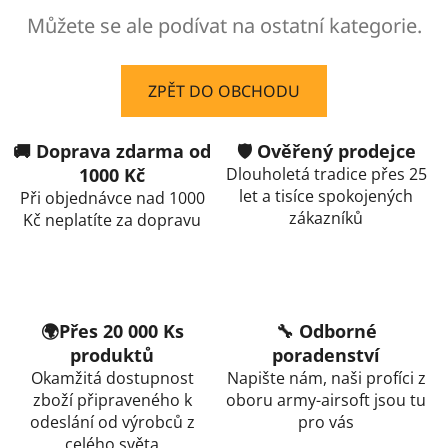
Můžete se ale podívat na ostatní kategorie.
ZPĚT DO OBCHODU
🚚 Doprava zdarma od
🛡️ Ověřený prodejce
1000 Kč
Dlouholetá tradice přes 25
let a tisíce spokojených
Při objednávce nad 1000
zákazníků
Kč neplatíte za dopravu
🌍Přes 20 000 Ks
🔧 Odborné
produktů
poradenství
Okamžitá dostupnost
Napište nám, naši profíci z
zboží připraveného k
oboru army-airsoft jsou tu
odeslání od výrobců z
pro vás
celého světa