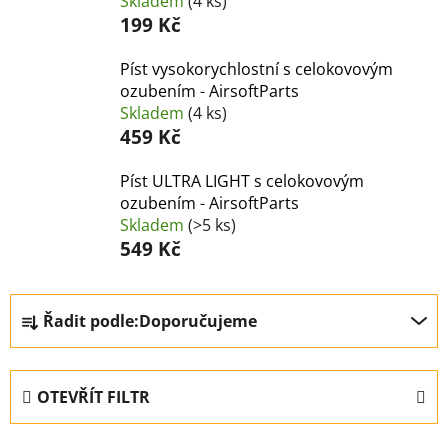
Skladem
(4 ks)
199 Kč
Píst vysokorychlostní s celokovovým
ozubením - AirsoftParts
Skladem
(4 ks)
459 Kč
Píst ULTRA LIGHT s celokovovým
ozubením - AirsoftParts
Skladem
(>5 ks)
549 Kč
Ř
Řadit podle:
Doporučujeme
a
z
e
OTEVŘÍT FILTR
n
í