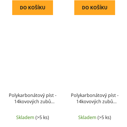
DO KOŠÍKU
DO KOŠÍKU
Polykarbonátový píst -
Polykarbonátový píst -
14kovových zubů
14kovových zubů
(vysokorychlostní) -
(vysokorychlostní) last
SHS
tooth - SHS
Skladem
(>5 ks)
Skladem
(>5 ks)