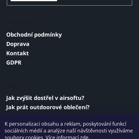
Informace
Obchodní podmínky
Doprava
Kontakt
GDPR
Blog
Jak zvýšit dostřel v airsoftu?
Jak prát outdoorové oblečení?
Jakou baterii vybrat do airsoftové zbraně?
K personalizaci obsahu a reklam, poskytování funkcí
Vojenská a armádní sluchátka: co musí
sociálních médií a analýze naší návštěvnosti využíváme
splňovat?
soubory cookies. Více informací
zde
.