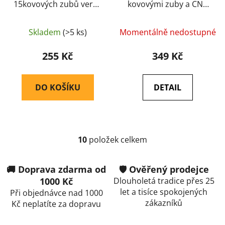
15kovových zubů verze
kovovými zuby a CNC
II - SHS
hlavy Delta armory
Skladem
(>5 ks)
Momentálně nedostupné
255 Kč
349 Kč
DO KOŠÍKU
DETAIL
10
položek celkem
O
v
l
🚚 Doprava zdarma od
🛡️ Ověřený prodejce
á
1000 Kč
Dlouholetá tradice přes 25
d
let a tisíce spokojených
Při objednávce nad 1000
a
zákazníků
Kč neplatíte za dopravu
c
í