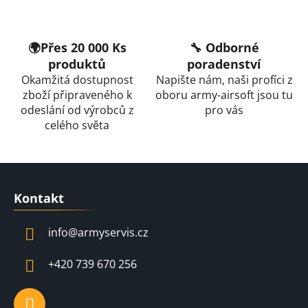
p
r
v
🌍Přes 20 000 Ks
🔧 Odborné
k
produktů
poradenství
y
Okamžitá dostupnost
Napište nám, naši profíci z
v
zboží připraveného k
oboru army-airsoft jsou tu
ý
odeslání od výrobců z
pro vás
p
celého světa
i
s
u
Z
á
Kontakt
p
a
info
@
armyservis.cz
t
í
+420 739 670 256