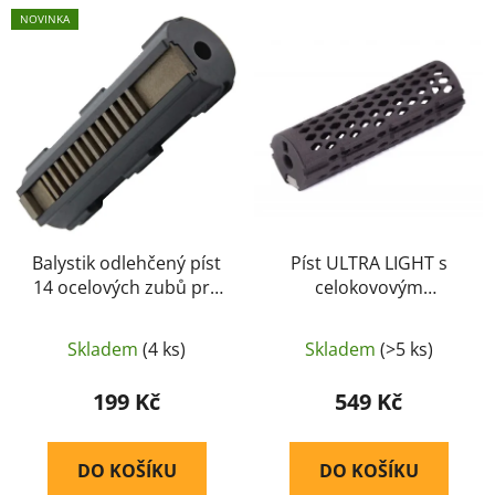
V
p
NOVINKA
ý
r
p
o
i
d
s
u
p
k
r
t
o
ů
d
u
Balystik odlehčený píst
Píst ULTRA LIGHT s
14 ocelových zubů pro
celokovovým
k
AEG
ozubením -
t
AirsoftParts
ů
Skladem
(4 ks)
Skladem
(>5 ks)
199 Kč
549 Kč
DO KOŠÍKU
DO KOŠÍKU