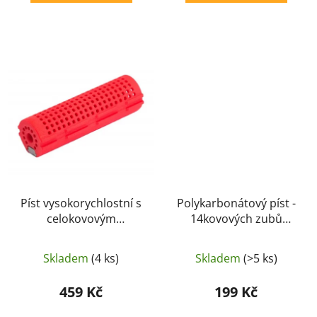
Píst vysokorychlostní s
Polykarbonátový píst -
celokovovým
14kovových zubů
ozubením -
(EDGE) - Specna Arms
AirsoftParts
Skladem
(4 ks)
Skladem
(>5 ks)
459 Kč
199 Kč