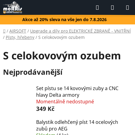
Přejít
Hledat
NÁKUP
na
KOŠÍK
obsah
Akce až 20% sleva na vše jen do 7.8.2026
Domů
/
AIRSOFT
/
Upgrade a díly pro ELEKTRICKÉ ZBRANĚ - VNITŘNÍ
/
Písty, hřebeny
/
S celokovovým ozubem
S celokovovým ozubem
Nejprodávanější
Set pístu se 14 kovovými zuby a CNC
hlavy Delta armory
Momentálně nedostupné
349 Kč
Balystik odlehčený píst 14 ocelových
zubů pro AEG