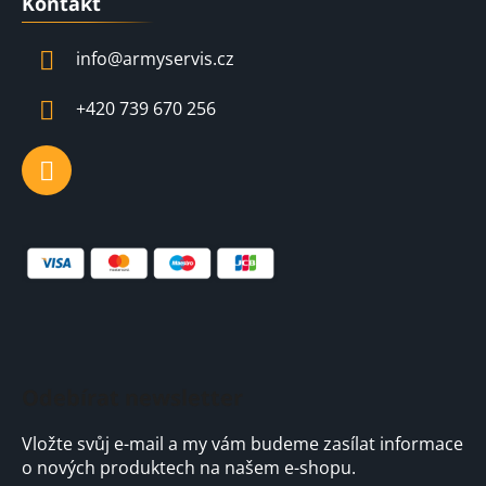
d
Kontakt
p
a
a
c
info
@
armyservis.cz
t
í
í
p
+420 739 670 256
r
v
k
y
v
ý
p
i
s
u
Odebírat newsletter
Vložte svůj e-mail a my vám budeme zasílat informace
o nových produktech na našem e-shopu.