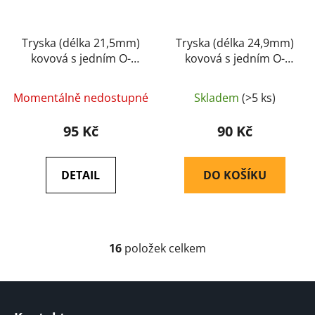
Tryska (délka 21,5mm)
Tryska (délka 24,9mm)
kovová s jedním O-
kovová s jedním O-
kroužkem - RetroArms
kroužkem - Retroarms
Momentálně nedostupné
Skladem
(>5 ks)
95 Kč
90 Kč
DETAIL
DO KOŠÍKU
16
položek celkem
O
v
l
Z
á
á