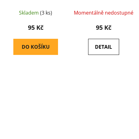
kroužkem - RetroArms
kroužkem - RetroArms
Skladem
(3 ks)
Momentálně nedostupné
95 Kč
95 Kč
DO KOŠÍKU
DETAIL