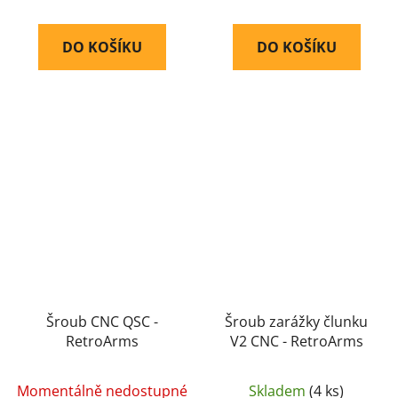
DO KOŠÍKU
DO KOŠÍKU
Šroub CNC QSC -
Šroub zarážky člunku
RetroArms
V2 CNC - RetroArms
Momentálně nedostupné
Skladem
(4 ks)