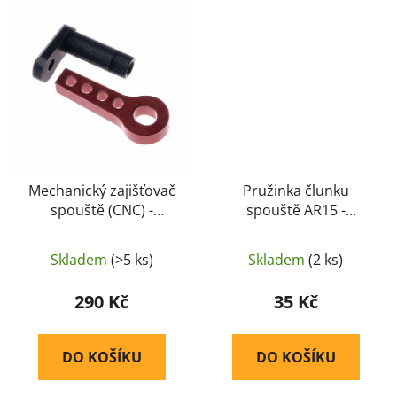
Mechanický zajišťovač
Pružinka člunku
spouště (CNC) -
spouště AR15 -
RetroArms
RetroArms
Skladem
(>5 ks)
Skladem
(2 ks)
290 Kč
35 Kč
DO KOŠÍKU
DO KOŠÍKU