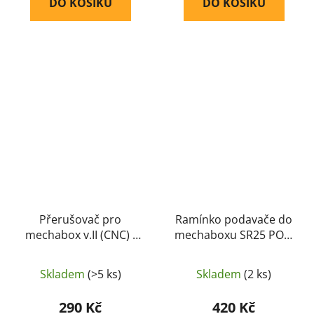
DO KOŠÍKU
DO KOŠÍKU
Přerušovač pro
Ramínko podavače do
mechabox v.II (CNC) -
mechaboxu SR25 POM
RetroArms
(CNC) - RetroArms
Skladem
(>5 ks)
Skladem
(2 ks)
290 Kč
420 Kč