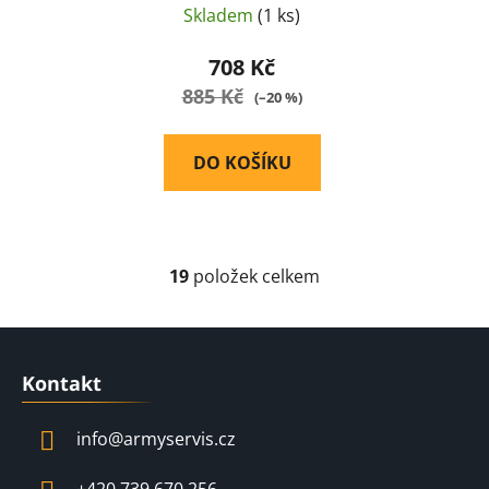
Skladem
(1 ks)
708 Kč
885 Kč
(–20 %)
DO KOŠÍKU
19
položek celkem
O
v
l
Z
á
á
d
Kontakt
p
a
a
c
info
@
armyservis.cz
t
í
í
p
+420 739 670 256