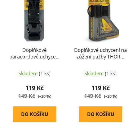
i
p
s
r
p
o
r
d
o
u
d
k
u
Doplňkové
Doplňkové uchycení na
t
paracordové uchycení
zúžení pažby THOR-2
k
ů
pro jednobodové
(černé)
t
popruhy THOR-1
ů
Skladem
(1 ks)
Skladem
(1 ks)
(černé)
119 Kč
119 Kč
149 Kč
149 Kč
(–20 %)
(–20 %)
DO KOŠÍKU
DO KOŠÍKU