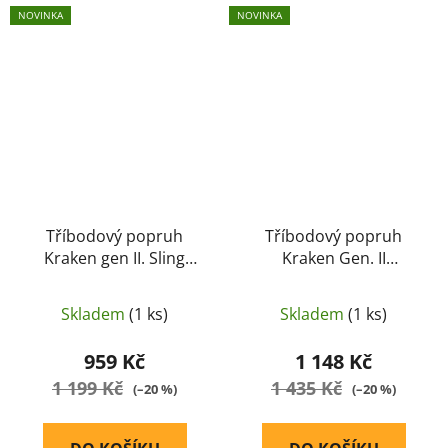
NOVINKA
NOVINKA
Tříbodový popruh
Tříbodový popruh
Kraken gen II. Sling
Kraken Gen. II
Ragnarok (oliva)
Carabine Ragnarok
(Pixel)
Skladem
(1 ks)
Skladem
(1 ks)
959 Kč
1 148 Kč
1 199 Kč
1 435 Kč
(–20 %)
(–20 %)