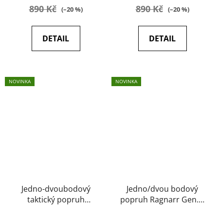
890 Kč
890 Kč
(–20 %)
(–20 %)
DETAIL
DETAIL
NOVINKA
NOVINKA
Jedno-dvoubodový
Jedno/dvou bodový
taktický popruh
popruh Ragnarr Gen. II
Ragnarok TYR Carbine
Ragnarok (Coyote)