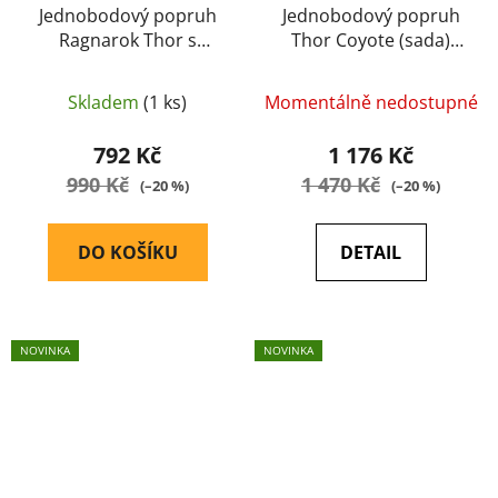
Jednobodový popruh
Jednobodový popruh
Ragnarok Thor s
Thor Coyote (sada)
kovovým QD úchytem
Ragnarok
(černý)
Skladem
(1 ks)
Momentálně nedostupné
792 Kč
1 176 Kč
990 Kč
1 470 Kč
(–20 %)
(–20 %)
DO KOŠÍKU
DETAIL
NOVINKA
NOVINKA