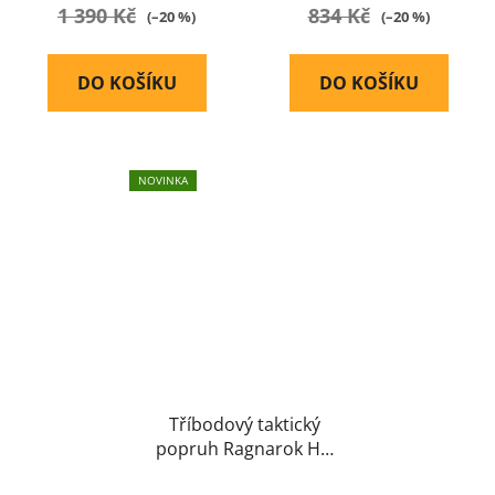
1 390 Kč
834 Kč
(–20 %)
(–20 %)
DO KOŠÍKU
DO KOŠÍKU
NOVINKA
Tříbodový taktický
popruh Ragnarok Hel
Gen.II (Multicam)