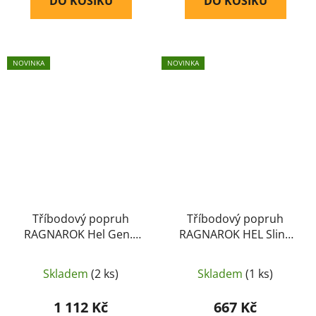
DO KOŠÍKU
DO KOŠÍKU
NOVINKA
NOVINKA
Tříbodový popruh
Tříbodový popruh
RAGNAROK Hel Gen.II
RAGNAROK HEL Sling
QD (olivový)
Gen.II (olivový)
Skladem
(2 ks)
Skladem
(1 ks)
1 112 Kč
667 Kč