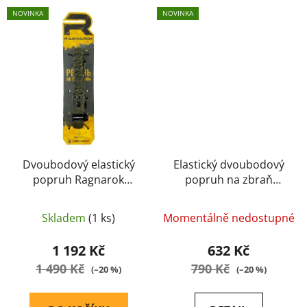
NOVINKA
NOVINKA
Dvoubodový elastický
Elastický dvoubodový
popruh Ragnarok
popruh na zbraň
Forseti QD Gen.II
Ragnarok Forseti –
(Oliva)
OD/MC
Skladem
(1 ks)
Momentálně nedostupné
1 192 Kč
632 Kč
1 490 Kč
790 Kč
(–20 %)
(–20 %)