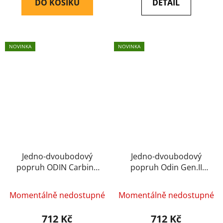
DO KOŠÍKU
DETAIL
NOVINKA
NOVINKA
Jedno-dvoubodový
Jedno-dvoubodový
popruh ODIN Carbine
popruh Odin Gen.II
GEN II RAGNAROK
Ragnarok (olivový)
(Multicam)
Momentálně nedostupné
Momentálně nedostupné
712 Kč
712 Kč