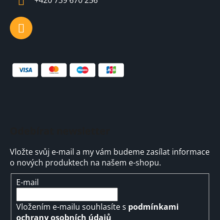
r
v
k
y
v
ý
p
i
s
u
Odebírat newsletter
Vložte svůj e-mail a my vám budeme zasílat informace
o nových produktech na našem e-shopu.
E-mail
Vložením e-mailu souhlasíte s
podmínkami
ochrany osobních údajů