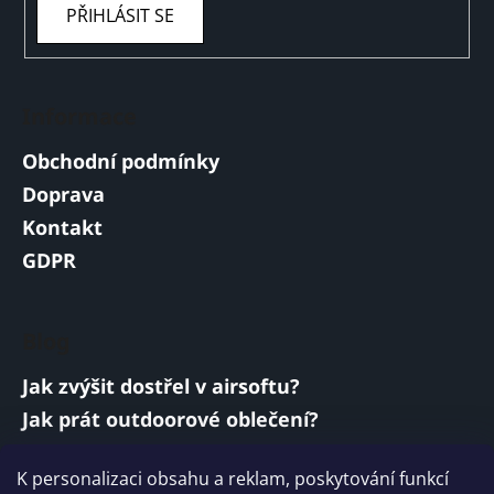
PŘIHLÁSIT SE
Informace
Obchodní podmínky
Doprava
Kontakt
GDPR
Blog
Jak zvýšit dostřel v airsoftu?
Jak prát outdoorové oblečení?
Jakou baterii vybrat do airsoftové zbraně?
K personalizaci obsahu a reklam, poskytování funkcí
Vojenská a armádní sluchátka: co musí