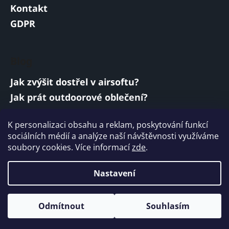
Kontakt
GDPR
Blog
Jak zvýšit dostřel v airsoftu?
Jak prát outdoorové oblečení?
Jakou baterii vybrat do airsoftové zbraně?
K personalizaci obsahu a reklam, poskytování funkcí
Vojenská a armádní sluchátka: co musí
sociálních médií a analýze naší návštěvnosti využíváme
splňovat?
soubory cookies. Více informací
zde
.
ARCHIV
Nastavení
Vytvořil Shoptet
Odmítnout
Souhlasím
Copyright 2026
ARMYMARKET
. Všechna práva
vyhrazena.
Upravit nastavení cookies