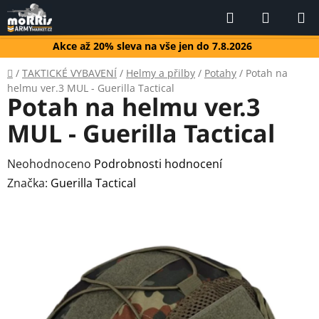
Přejít
Hledat
NÁKUP
na
KOŠÍK
obsah
Akce až 20% sleva na vše jen do 7.8.2026
Domů
/
TAKTICKÉ VYBAVENÍ
/
Helmy a přilby
/
Potahy
/
Potah na
helmu ver.3 MUL - Guerilla Tactical
Potah na helmu ver.3
MUL - Guerilla Tactical
Průměrné
Neohodnoceno
Podrobnosti hodnocení
hodnocení
Značka:
Guerilla Tactical
produktu
je
0,0
z
5
hvězdiček.