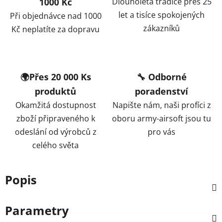
1000 Kč
Dlouholetá tradice přes 25
let a tisíce spokojených
Při objednávce nad 1000
zákazníků
Kč neplatíte za dopravu
🌍Přes 20 000 Ks
🔧 Odborné
produktů
poradenství
Okamžitá dostupnost
Napište nám, naši profíci z
zboží připraveného k
oboru army-airsoft jsou tu
odeslání od výrobců z
pro vás
celého světa
Popis
Parametry