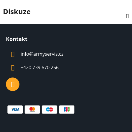
Diskuze
Z
á
Kontakt
p
a
info
@
armyservis.cz
t
í
+420 739 670 256