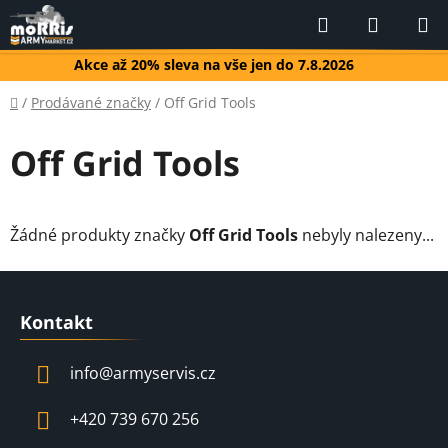
Přejít
Hledat
NÁKUP
na
KOŠÍK
obsah
Akce až 20% sleva na vše jen do 7.8.2026
Domů
/
Prodávané značky
/
Off Grid Tools
Off Grid Tools
Žádné produkty značky
Off Grid Tools
nebyly nalezeny...
Z
á
Kontakt
p
a
info
@
armyservis.cz
t
í
+420 739 670 256