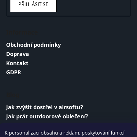
PŘIHLÁSIT SE
Informace
Obchodní podmínky
Doprava
Kontakt
GDPR
Blog
Jak zvýšit dostřel v airsoftu?
Jak prát outdoorové oblečení?
Jakou baterii vybrat do airsoftové zbraně?
K personalizaci obsahu a reklam, poskytování funkcí
Vojenská a armádní sluchátka: co musí