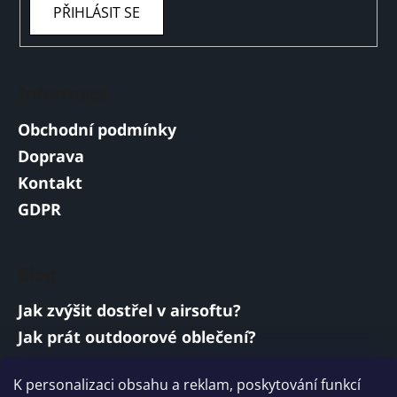
PŘIHLÁSIT SE
Informace
Obchodní podmínky
Doprava
Kontakt
GDPR
Blog
Jak zvýšit dostřel v airsoftu?
Jak prát outdoorové oblečení?
Jakou baterii vybrat do airsoftové zbraně?
K personalizaci obsahu a reklam, poskytování funkcí
Vojenská a armádní sluchátka: co musí