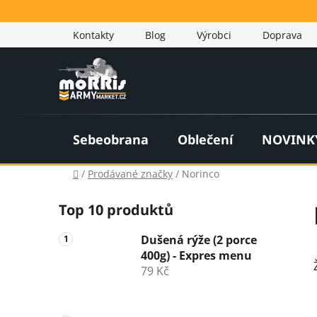
Přejít
na
Kontakty
Blog
Výrobci
Doprava
obsah
Sebeobrana
Oblečení
NOVINK
Domů
/
Prodávané značky
/
Norinco
P
Top 10 produktů
o
s
Dušená rýže (2 porce
t
400g) - Expres menu
r
79 Kč
a
n