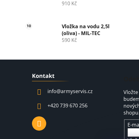
910 Kč
Vložka na vodu 2,5l
(oliva) - MIL-TEC
590 Kč
Z
Kontakt
á
Odeb
p
info
@
armyservis.cz
Vložte
a
budeme
t
+420 739 670 256
nových
í
shopu
E-ma