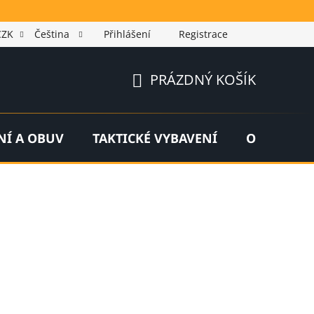
CZK
Čeština
Přihlášení
Registrace
PRÁZDNÝ KOŠÍK
NÁKUPNÍ
KOŠÍK
NÍ A OBUV
TAKTICKÉ VYBAVENÍ
OUTDOOR