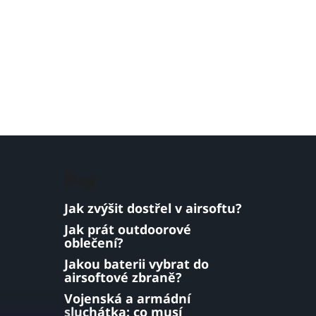
Blog
Jak zvýšit dostřel v airsoftu?
Jak prát outdoorové
oblečení?
Jakou baterii vybrat do
airsoftové zbraně?
Vojenská a armádní
sluchátka: co musí