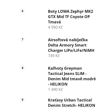
Boty LOWA Zephyr MK2
GTX Mid TF Coyote OP
Tmavá
4 990 Kč
Airsoftová nabíječka
Delta Armory Smart
Charger LiPo/LiFe/NiMH
749 Kč
Kalhoty Greyman
Tactical Jeans SLIM -
Denim Mid tmavě modré
- HELIKON
1 490 Kč
Kraťasy Urban Tactical
Denim Stretch- HELIKON