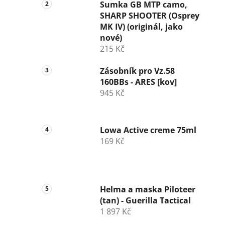
n
Sumka GB MTP camo,
SHARP SHOOTER (Osprey
í
MK IV) (originál, jako
p
nové)
a
215 Kč
n
e
Zásobník pro Vz.58
l
160BBs - ARES [kov]
945 Kč
Lowa Active creme 75ml
169 Kč
Helma a maska Piloteer
(tan) - Guerilla Tactical
1 897 Kč