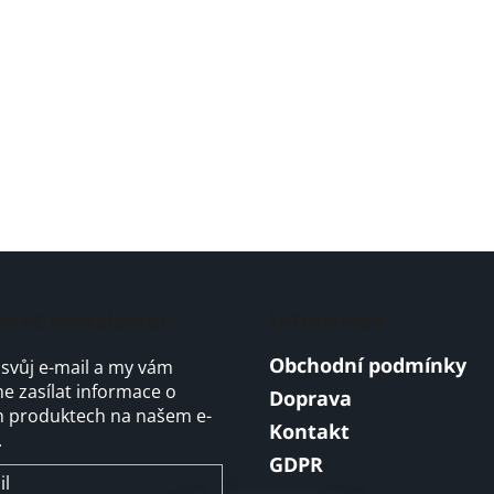
írat newsletter
Informace
Obchodní podmínky
 svůj e-mail a my vám
 zasílat informace o
Doprava
 produktech na našem e-
Kontakt
.
GDPR
il