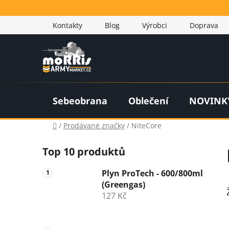
Přejít
na
Kontakty
Blog
Výrobci
Doprava
obsah
Sebeobrana
Oblečení
NOVINK
Domů
/
Prodávané značky
/
NiteCore
P
Top 10 produktů
o
s
Plyn ProTech - 600/800ml
t
(Greengas)
r
127 Kč
a
n