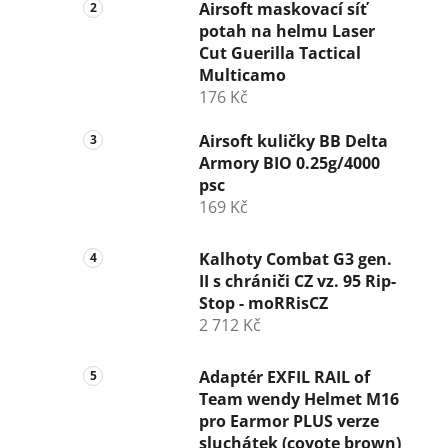
n
Airsoft maskovací síť
potah na helmu Laser
í
Cut Guerilla Tactical
p
Multicamo
a
176 Kč
n
e
Airsoft kuličky BB Delta
l
Armory BIO 0.25g/4000
psc
169 Kč
Kalhoty Combat G3 gen.
II s chrániči CZ vz. 95 Rip-
Stop - moRRisCZ
2 712 Kč
Adaptér EXFIL RAIL of
Team wendy Helmet M16
pro Earmor PLUS verze
sluchátek (coyote brown)