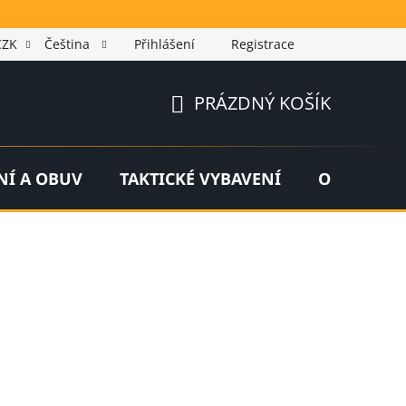
CZK
Čeština
Přihlášení
Registrace
PRÁZDNÝ KOŠÍK
NÁKUPNÍ
KOŠÍK
NÍ A OBUV
TAKTICKÉ VYBAVENÍ
OUTDOOR