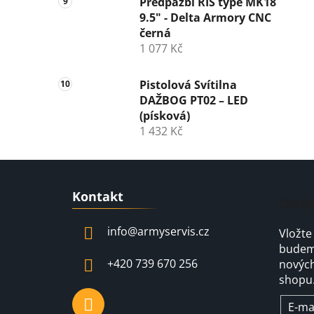
Předpažbí RIS type MK18
9.5" - Delta Armory CNC
černá
1 077 Kč
Pistolová Svítilna
DAŽBOG PT02 – LED
(písková)
1 432 Kč
Z
Kontakt
á
Odeb
p
info
@
armyservis.cz
Vložte
a
budeme
t
+420 739 670 256
nových
í
shopu
E-ma