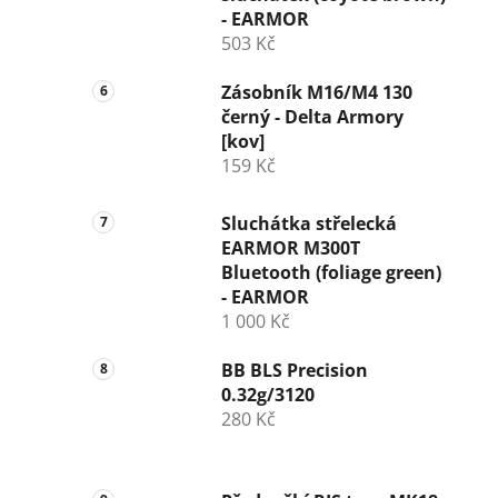
- EARMOR
503 Kč
Zásobník M16/M4 130
černý - Delta Armory
[kov]
159 Kč
Sluchátka střelecká
EARMOR M300T
Bluetooth (foliage green)
- EARMOR
1 000 Kč
BB BLS Precision
0.32g/3120
280 Kč