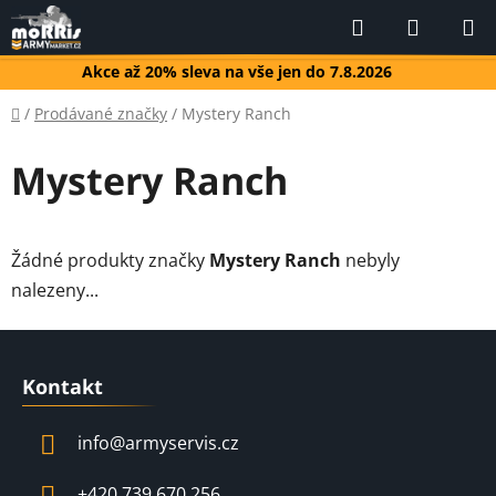
Přejít
Hledat
NÁKUP
na
KOŠÍK
obsah
Akce až 20% sleva na vše jen do 7.8.2026
Domů
/
Prodávané značky
/
Mystery Ranch
Mystery Ranch
Žádné produkty značky
Mystery Ranch
nebyly
nalezeny...
Z
á
Kontakt
p
a
info
@
armyservis.cz
t
í
+420 739 670 256