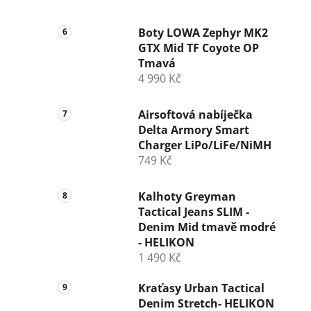
Boty LOWA Zephyr MK2
GTX Mid TF Coyote OP
Tmavá
4 990 Kč
Airsoftová nabíječka
Delta Armory Smart
Charger LiPo/LiFe/NiMH
749 Kč
Kalhoty Greyman
Tactical Jeans SLIM -
Denim Mid tmavě modré
- HELIKON
1 490 Kč
Kraťasy Urban Tactical
Denim Stretch- HELIKON