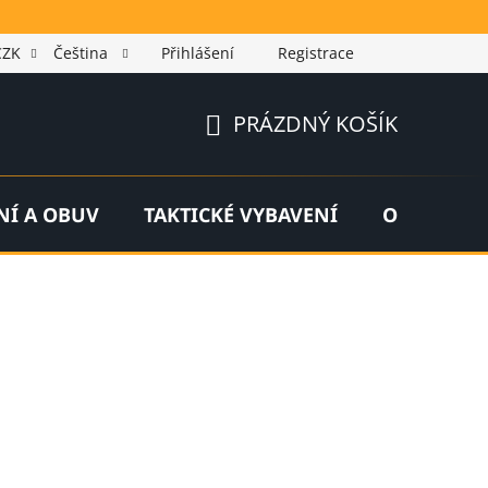
CZK
Čeština
Přihlášení
Registrace
PRÁZDNÝ KOŠÍK
NÁKUPNÍ
KOŠÍK
NÍ A OBUV
TAKTICKÉ VYBAVENÍ
OUTDOOR