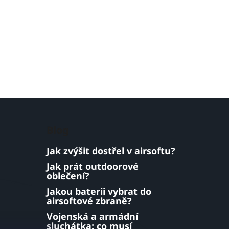
Blog
Jak zvýšit dostřel v airsoftu?
Jak prát outdoorové
oblečení?
Jakou baterii vybrat do
airsoftové zbraně?
Vojenská a armádní
sluchátka: co musí