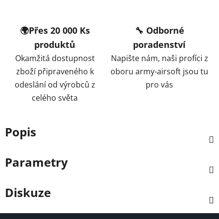
🌍Přes 20 000 Ks
🔧 Odborné
produktů
poradenství
Okamžitá dostupnost
Napište nám, naši profíci z
zboží připraveného k
oboru army-airsoft jsou tu
odeslání od výrobců z
pro vás
celého světa
Popis
Parametry
Diskuze
Z