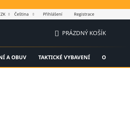
CZK
Čeština
Přihlášení
Registrace
PRÁZDNÝ KOŠÍK
NÁKUPNÍ
KOŠÍK
NÍ A OBUV
TAKTICKÉ VYBAVENÍ
OUTDOOR