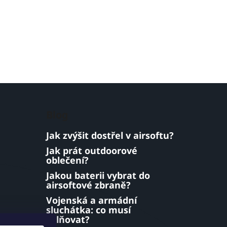
Blog
Jak zvýšit dostřel v airsoftu?
Jak prát outdoorové
oblečení?
Jakou baterii vybrat do
airsoftové zbraně?
Vojenská a armádní
sluchátka: co musí
splňovat?