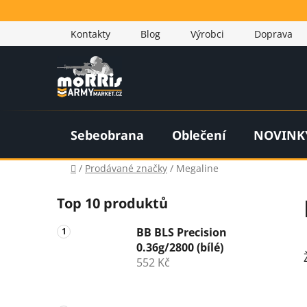
Přejít
na
Kontakty
Blog
Výrobci
Doprava
obsah
Sebeobrana
Oblečení
NOVINK
Domů
/
Prodávané značky
/
Megaline
P
Top 10 produktů
o
s
BB BLS Precision
t
0.36g/2800 (bílé)
r
552 Kč
a
n