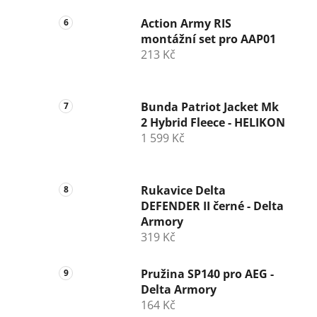
Action Army RIS
montážní set pro AAP01
213 Kč
Bunda Patriot Jacket Mk
2 Hybrid Fleece - HELIKON
1 599 Kč
Rukavice Delta
DEFENDER II černé - Delta
Armory
319 Kč
Pružina SP140 pro AEG -
Delta Armory
164 Kč