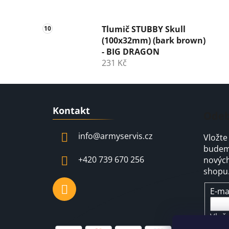
Tlumič STUBBY Skull
(100x32mm) (bark brown)
- BIG DRAGON
231 Kč
Z
Kontakt
á
Odeb
p
info
@
armyservis.cz
Vložte
a
budeme
t
+420 739 670 256
nových
í
shopu
E-ma
Vlož
pod