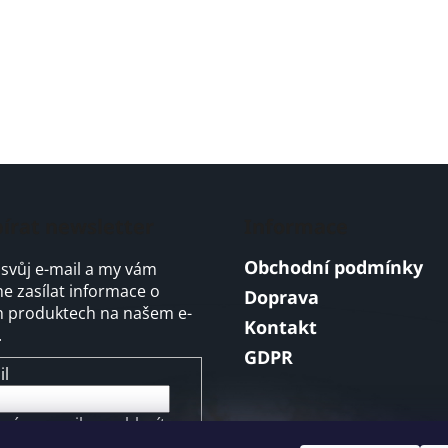
írat newsletter
Informace
Obchodní podmínky
 svůj e-mail a my vám
 zasílat informace o
Doprava
 produktech na našem e-
Kontakt
.
GDPR
il
ením e-mailu souhlasíte s
mínkami ochrany