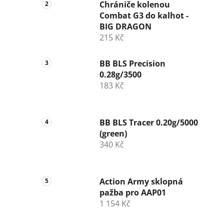
n
Chrániče kolenou
Combat G3 do kalhot -
í
BIG DRAGON
p
215 Kč
a
n
BB BLS Precision
e
0.28g/3500
l
183 Kč
BB BLS Tracer 0.20g/5000
(green)
340 Kč
Action Army sklopná
pažba pro AAP01
1 154 Kč