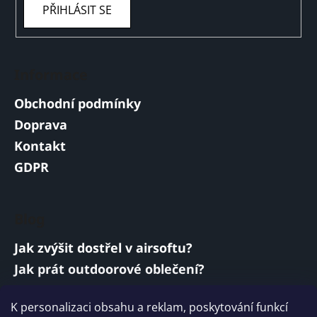
PŘIHLÁSIT SE
Informace
Obchodní podmínky
Doprava
Kontakt
GDPR
Blog
Jak zvýšit dostřel v airsoftu?
Jak prát outdoorové oblečení?
Jakou baterii vybrat do airsoftové zbraně?
K personalizaci obsahu a reklam, poskytování funkcí
Vojenská a armádní sluchátka: co musí