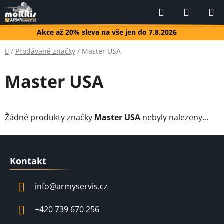
Přejít
Hledat
NÁKUP
na
KOŠÍK
obsah
Akce až 20% sleva na vše jen do 7.8.2026
Domů
/
Prodávané značky
/
Master USA
Master USA
Žádné produkty značky
Master USA
nebyly nalezeny...
Z
á
Kontakt
p
a
info
@
armyservis.cz
t
í
+420 739 670 256