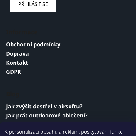
PŘIHLÁSIT SE
Informace
Obchodní podmínky
Doprava
Kontakt
GDPR
Blog
Jak zvýšit dostřel v airsoftu?
Jak prát outdoorové oblečení?
Jakou baterii vybrat do airsoftové zbraně?
K personalizaci obsahu a reklam, poskytování funkcí
Vojenská a armádní sluchátka: co musí