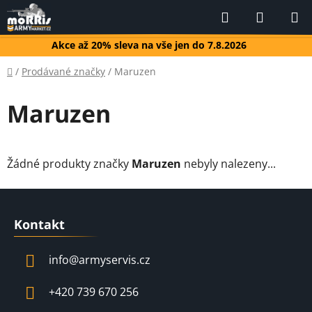
Přejít
Hledat
NÁKUP
na
KOŠÍK
obsah
Akce až 20% sleva na vše jen do 7.8.2026
Domů
/
Prodávané značky
/
Maruzen
Maruzen
Žádné produkty značky
Maruzen
nebyly nalezeny...
Z
á
Kontakt
p
a
info
@
armyservis.cz
t
í
+420 739 670 256