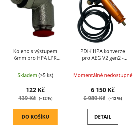
i
p
s
r
p
o
r
d
o
u
d
k
u
Koleno s výstupem
PDiK HPA konverze
t
6mm pro HPA LPR
pro AEG V2 gen2 -
k
ů
regulátor - Mancraft
ManCraft
t
ů
Skladem
(>5 ks)
Momentálně nedostupné
122 Kč
6 150 Kč
139 Kč
6 989 Kč
(–12 %)
(–12 %)
DO KOŠÍKU
DETAIL