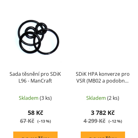
Sada těsnění pro SDiK
SDiK HPA konverze pro
L96 - ManCraft
VSR (MB02 a podobné)
- ManCraft
Skladem
(3 ks)
Skladem
(2 ks)
58 Kč
3 782 Kč
67 Kč
4 299 Kč
(–13 %)
(–12 %)