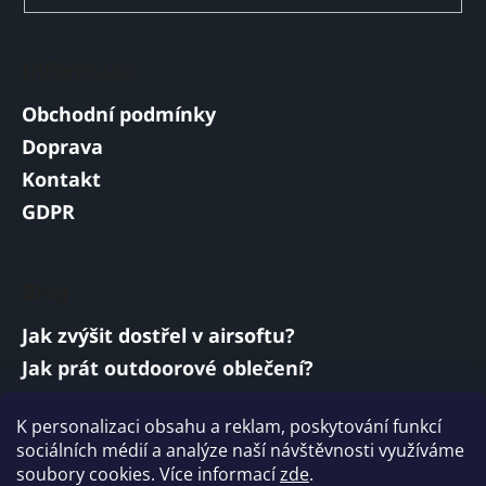
Informace
Obchodní podmínky
Doprava
Kontakt
GDPR
Blog
Jak zvýšit dostřel v airsoftu?
Jak prát outdoorové oblečení?
Jakou baterii vybrat do airsoftové zbraně?
K personalizaci obsahu a reklam, poskytování funkcí
Vojenská a armádní sluchátka: co musí
sociálních médií a analýze naší návštěvnosti využíváme
splňovat?
soubory cookies. Více informací
zde
.