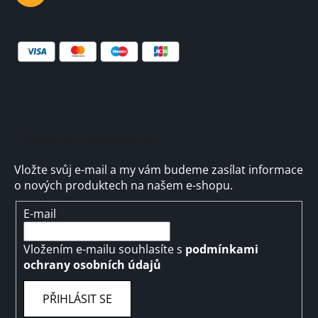
y
v
ý
p
i
s
u
Odebírat newsletter
Vložte svůj e-mail a my vám budeme zasílat informace
o nových produktech na našem e-shopu.
E-mail
Vložením e-mailu souhlasíte s
podmínkami
ochrany osobních údajů
PŘIHLÁSIT SE