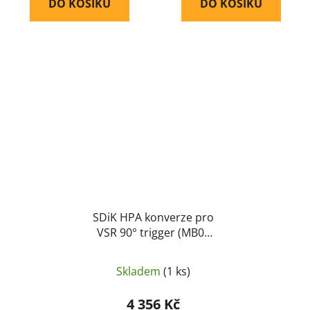
DO KOŠÍKU
DO KOŠÍKU
SDiK HPA konverze pro
VSR 90° trigger (MB02
a podobné) - ManCraft
Skladem
(1 ks)
4 356 Kč