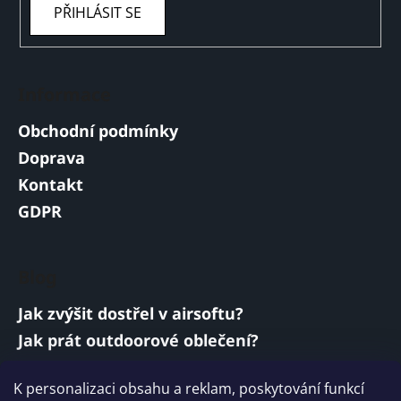
PŘIHLÁSIT SE
Informace
Obchodní podmínky
Doprava
Kontakt
GDPR
Blog
Jak zvýšit dostřel v airsoftu?
Jak prát outdoorové oblečení?
Jakou baterii vybrat do airsoftové zbraně?
K personalizaci obsahu a reklam, poskytování funkcí
Vojenská a armádní sluchátka: co musí