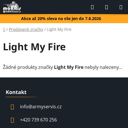
Přejít
Hledat
NÁKUP
na
KOŠÍK
obsah
Akce až 20% sleva na vše jen do 7.8.2026
Domů
/
Prodávané značky
/
Light My Fire
Light My Fire
Žádné produkty značky
Light My Fire
nebyly nalezeny...
Z
á
Kontakt
p
a
info
@
armyservis.cz
t
í
+420 739 670 256