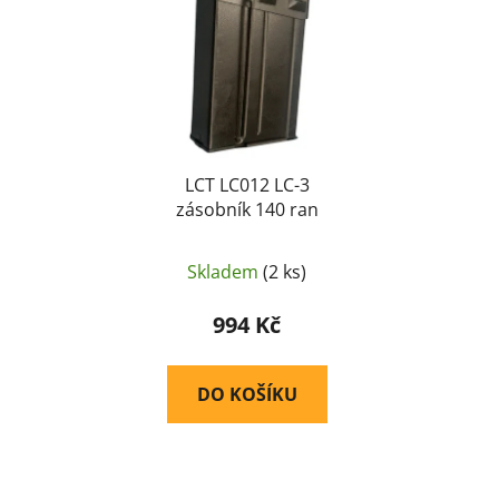
i
p
s
r
p
o
r
d
o
u
d
k
u
LCT LC012 LC-3
t
zásobník 140 ran
k
ů
t
ů
Skladem
(2 ks)
994 Kč
DO KOŠÍKU