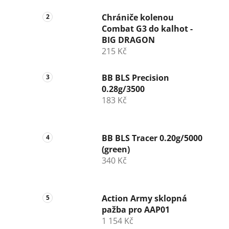
Chrániče kolenou
Combat G3 do kalhot -
BIG DRAGON
215 Kč
BB BLS Precision
0.28g/3500
183 Kč
BB BLS Tracer 0.20g/5000
(green)
340 Kč
Action Army sklopná
pažba pro AAP01
1 154 Kč