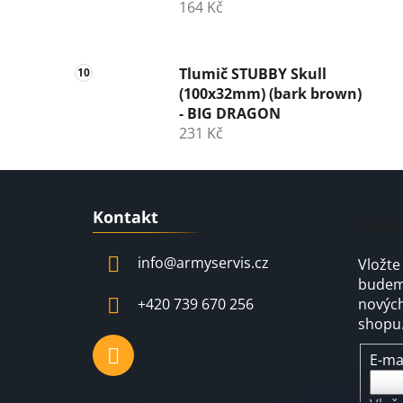
164 Kč
Tlumič STUBBY Skull
(100x32mm) (bark brown)
- BIG DRAGON
231 Kč
Z
Kontakt
á
Odeb
p
info
@
armyservis.cz
Vložte
a
budeme
t
+420 739 670 256
nových
í
shopu
E-ma