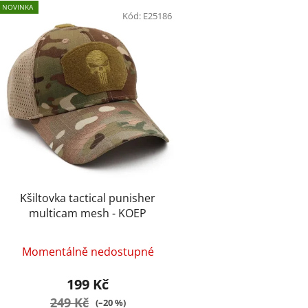
V
NOVINKA
ý
Kód:
E25186
p
i
s
p
r
o
d
u
k
t
Kšiltovka tactical punisher
ů
multicam mesh - KOEP
Momentálně nedostupné
199 Kč
249 Kč
(–20 %)