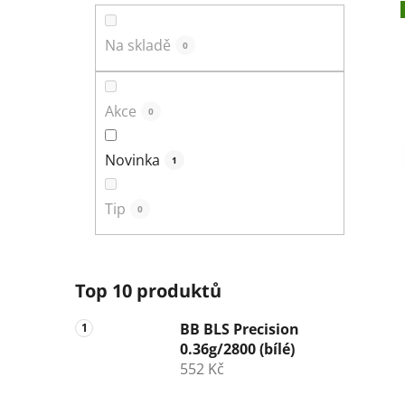
n
í
Na skladě
0
p
a
n
Akce
0
e
l
Novinka
1
Tip
0
Top 10 produktů
BB BLS Precision
0.36g/2800 (bílé)
552 Kč