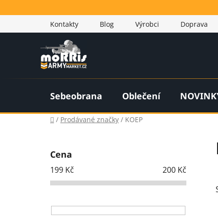
Přejít
na
Kontakty
Blog
Výrobci
Doprava
obsah
Sebeobrana
Oblečení
NOVINK
Domů
/
Prodávané značky
/
KOEP
P
o
Cena
s
199
Kč
200
Kč
t
r
a
n