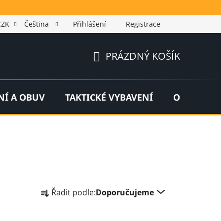
CZK
Čeština
Přihlášení
Registrace
PRÁZDNÝ KOŠÍK
NÁKUPNÍ
KOŠÍK
NÍ A OBUV
TAKTICKÉ VYBAVENÍ
OUTDOOR
Ř
Řadit podle:
Doporučujeme
a
z