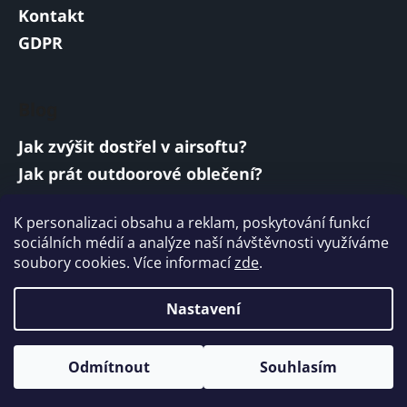
Kontakt
GDPR
Blog
Jak zvýšit dostřel v airsoftu?
Jak prát outdoorové oblečení?
Jakou baterii vybrat do airsoftové zbraně?
K personalizaci obsahu a reklam, poskytování funkcí
Vojenská a armádní sluchátka: co musí
sociálních médií a analýze naší návštěvnosti využíváme
splňovat?
soubory cookies. Více informací
zde
.
ARCHIV
Nastavení
Vytvořil Shoptet
Odmítnout
Souhlasím
Copyright 2026
ARMYMARKET
. Všechna práva
vyhrazena.
Upravit nastavení cookies