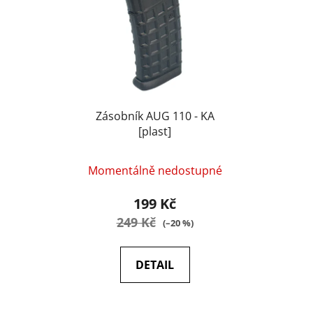
i
p
s
r
p
o
r
d
o
u
d
k
u
Zásobník AUG 110 - KA
t
[plast]
k
ů
t
ů
Momentálně nedostupné
199 Kč
249 Kč
(–20 %)
DETAIL