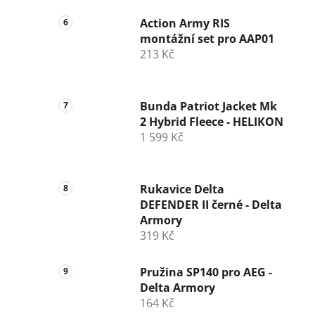
Action Army RIS
montážní set pro AAP01
213 Kč
Bunda Patriot Jacket Mk
2 Hybrid Fleece - HELIKON
1 599 Kč
Rukavice Delta
DEFENDER II černé - Delta
Armory
319 Kč
Pružina SP140 pro AEG -
Delta Armory
164 Kč