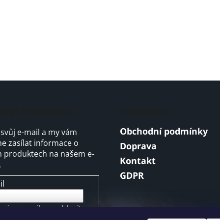
írat newsletter
Informace
Obchodní podmínky
 svůj e-mail a my vám
 zasílat informace o
Doprava
 produktech na našem e-
Kontakt
.
GDPR
il
ením e-mailu souhlasíte s
mínkami ochrany