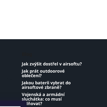
Blog
Jak zvýšit dostřel v airsoftu?
Jak prát outdoorové
oblečení?
Jakou baterii vybrat do
airsoftové zbraně?
Vojenská a armádní
sluchátka: co musí
splňovat?