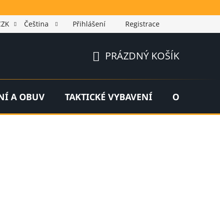
CZK
Čeština
Přihlášení
Registrace
PRÁZDNÝ KOŠÍK
NÁKUPNÍ
KOŠÍK
NÍ A OBUV
TAKTICKÉ VYBAVENÍ
OUTDOOR