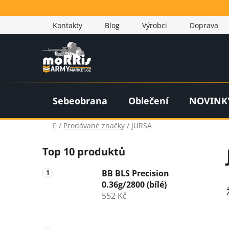
Přejít
na
Kontakty
Blog
Výrobci
Doprava
obsah
Sebeobrana
Oblečení
NOVINK
Domů
/
Prodávané značky
/
JURSA
P
Top 10 produktů
o
s
BB BLS Precision
t
0.36g/2800 (bílé)
r
552 Kč
a
n