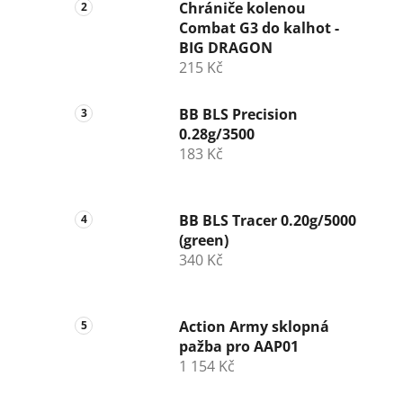
n
Chrániče kolenou
Combat G3 do kalhot -
í
BIG DRAGON
p
215 Kč
a
n
BB BLS Precision
e
0.28g/3500
l
183 Kč
BB BLS Tracer 0.20g/5000
(green)
340 Kč
Action Army sklopná
pažba pro AAP01
1 154 Kč