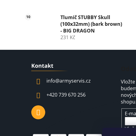
Tlumič STUBBY Skull
(100x32mm) (bark brown)
- BIG DRAGON
231 Kč
Z
Kontakt
á
Odeb
p
info
@
armyservis.cz
Vložte
a
budeme
t
+420 739 670 256
nových
í
shopu
E-ma
Vlož
pod