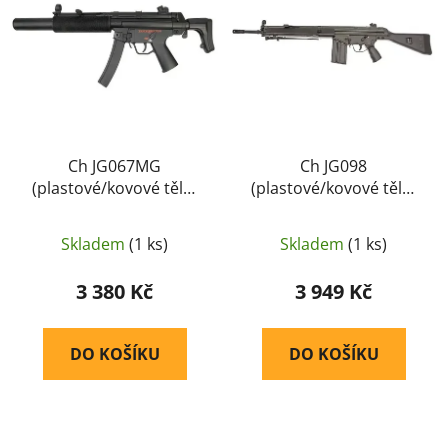
i
p
s
r
p
o
r
d
o
u
d
k
u
Ch JG067MG
Ch JG098
t
(plastové/kovové tělo)
(plastové/kovové tělo)
k
ů
(Jing Gong) [JG067MG]
(Jing Gong) [JG098]
t
ů
Skladem
(1 ks)
Skladem
(1 ks)
3 380 Kč
3 949 Kč
DO KOŠÍKU
DO KOŠÍKU