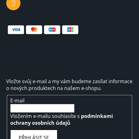
k
y
v
ý
p
i
s
u
Odebírat newsletter
Vložte svůj e-mail a my vám budeme zasílat informace
o nových produktech na našem e-shopu.
E-mail
Vložením e-mailu souhlasíte s
podmínkami
ochrany osobních údajů
PŘIHLÁSIT SE