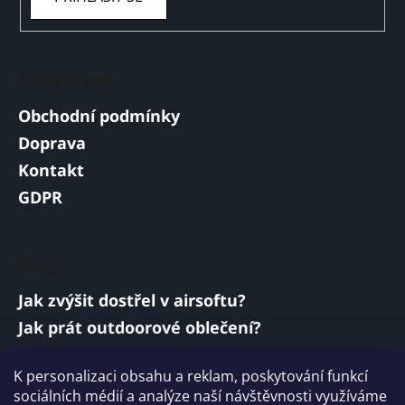
Informace
Obchodní podmínky
Doprava
Kontakt
GDPR
Blog
Jak zvýšit dostřel v airsoftu?
Jak prát outdoorové oblečení?
Jakou baterii vybrat do airsoftové zbraně?
K personalizaci obsahu a reklam, poskytování funkcí
Vojenská a armádní sluchátka: co musí
sociálních médií a analýze naší návštěvnosti využíváme
splňovat?