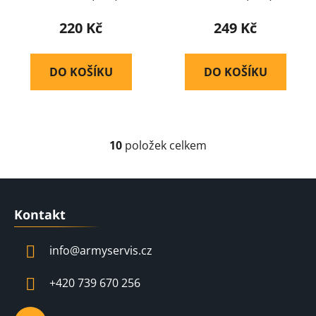
220 Kč
249 Kč
DO KOŠÍKU
DO KOŠÍKU
10
položek celkem
O
v
l
Z
á
á
d
Kontakt
p
a
a
c
info
@
armyservis.cz
t
í
í
p
+420 739 670 256
r
v