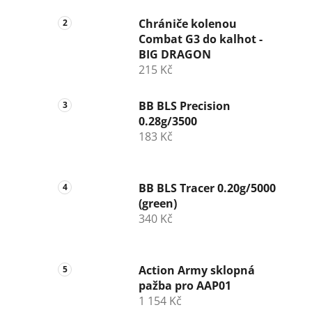
Chrániče kolenou
Combat G3 do kalhot -
BIG DRAGON
215 Kč
BB BLS Precision
0.28g/3500
183 Kč
BB BLS Tracer 0.20g/5000
(green)
340 Kč
Action Army sklopná
pažba pro AAP01
1 154 Kč