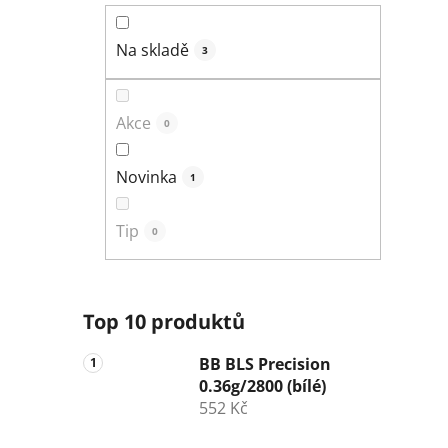
n
í
Na skladě
3
p
a
n
Akce
0
e
l
Novinka
1
Tip
0
Top 10 produktů
BB BLS Precision
0.36g/2800 (bílé)
552 Kč