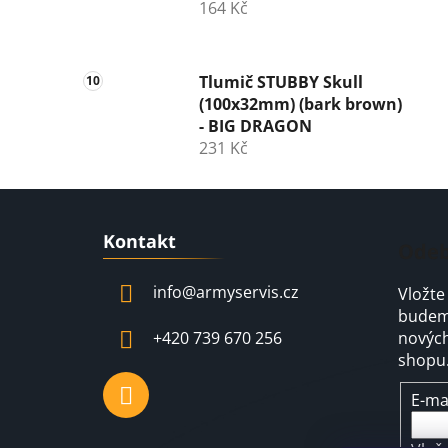
164 Kč
Tlumič STUBBY Skull
(100x32mm) (bark brown)
- BIG DRAGON
231 Kč
Z
Kontakt
á
Odeb
p
info
@
armyservis.cz
Vložte
a
budeme
t
+420 739 670 256
nových
í
shopu
E-ma