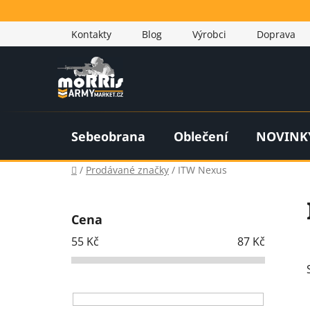
Přejít
na
Kontakty
Blog
Výrobci
Doprava
obsah
Sebeobrana
Oblečení
NOVINK
Domů
/
Prodávané značky
/
ITW Nexus
P
o
Cena
s
55
Kč
87
Kč
t
r
a
n