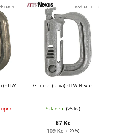
e
d:
E6831-FG
n
Kód:
6831-OD
í
p
r
o
d
u
k
t
ů
n) - ITW
Grimloc (oliva) - ITW Nexus
tupné
Skladem
(>5 ks)
87 Kč
109 Kč
)
(–20 %)