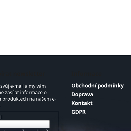
v
k
y
v
ý
p
i
s
u
írat newsletter
Informace
Obchodní podmínky
 svůj e-mail a my vám
 zasílat informace o
Doprava
 produktech na našem e-
Kontakt
.
GDPR
il