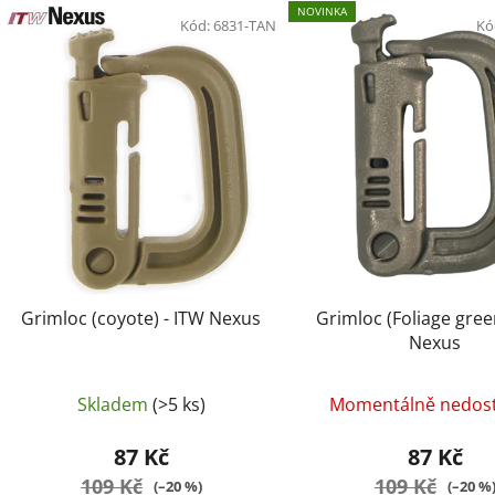
V
NOVINKA
ý
Kód:
6831-TAN
Kó
p
i
s
p
r
o
d
u
k
t
Grimloc (coyote) - ITW Nexus
Grimloc (Foliage gree
ů
Nexus
Skladem
(>5 ks)
Momentálně nedos
87 Kč
87 Kč
109 Kč
109 Kč
(–20 %)
(–20 %