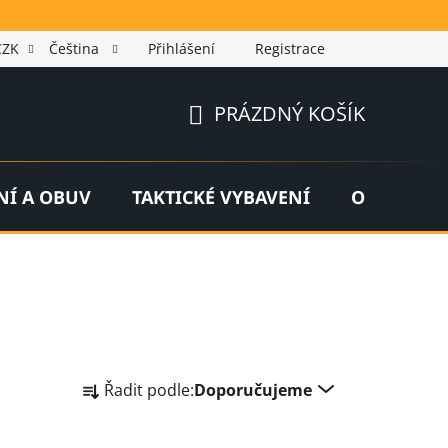
CZK
Čeština
Přihlášení
Registrace
PRÁZDNÝ KOŠÍK
NÁKUPNÍ
KOŠÍK
NÍ A OBUV
TAKTICKÉ VYBAVENÍ
OUTDOOR
Ř
Řadit podle:
Doporučujeme
a
z