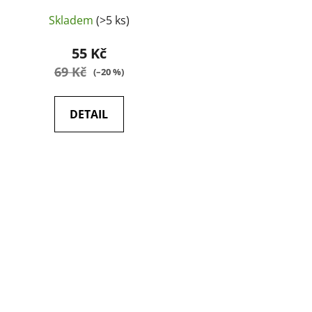
Skladem
(>5 ks)
55 Kč
69 Kč
(–20 %)
DETAIL
O
v
l
á
d
a
c
í
p
r