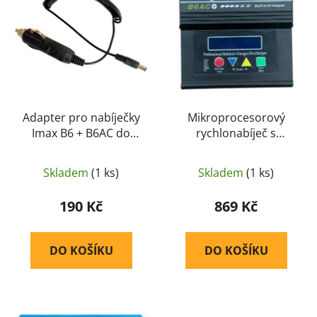
i
p
s
r
p
o
r
d
o
u
d
k
u
Adapter pro nabíječky
Mikroprocesorový
t
Imax B6 + B6AC do
rychlonabíječ s
k
ů
autozásuvky
balancerem IMAX B6
t
AC + 5A 50W včetně
ů
Skladem
(1 ks)
Skladem
(1 ks)
zdroje - IMAX
190 Kč
869 Kč
DO KOŠÍKU
DO KOŠÍKU