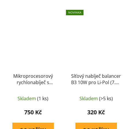
NOVINKA
Mikroprocesorový
Síťový nabíječ balancer
rychlonabíječ s
B3 10W pro Li-Pol (7.4V
balancerem IMAX B6
- 11.1V) - IMAX
DC 5A 50W - IMAX
Skladem
(1 ks)
Skladem
(>5 ks)
750 Kč
320 Kč