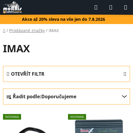
Přejít
Hledat
NÁKUP
na
KOŠÍK
obsah
Akce až 20% sleva na vše jen do 7.8.2026
Domů
/
Prodávané značky
/
IMAX
IMAX
OTEVŘÍT FILTR
Ř
Řadit podle:
Doporučujeme
a
z
V
e
NOVINKA
NOVINKA
ý
n
p
í