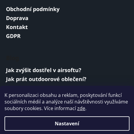
Obchodní podmínky
Doprava
Kontakt
GDPR
Blog
Jak zvýšit dostřel v airsoftu?
Jak prát outdoorové oblečení?
Jakou baterii vybrat do airsoftové zbraně?
K personalizaci obsahu a reklam, poskytování funkcí
Vojenská a armádní sluchátka: co musí
sociálních médií a analýze naší návštěvnosti využíváme
splňovat?
soubory cookies. Více informací
zde
.
ARCHIV
Nastavení