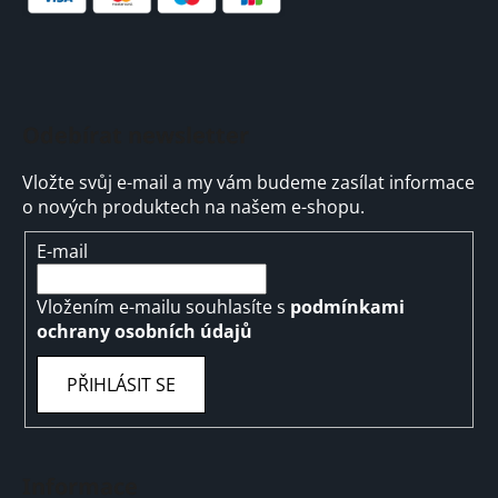
i
s
u
Odebírat newsletter
Vložte svůj e-mail a my vám budeme zasílat informace
o nových produktech na našem e-shopu.
E-mail
Vložením e-mailu souhlasíte s
podmínkami
ochrany osobních údajů
PŘIHLÁSIT SE
Informace