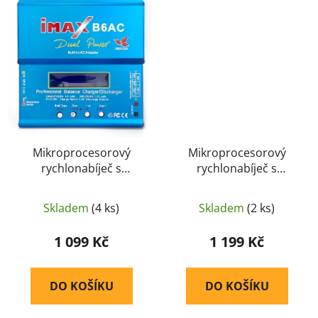
Mikroprocesorový
Mikroprocesorový
rychlonabíječ s
rychlonabíječ s
balancerem IMAX B6
balancerem IMAX B6
AC 5A 50W včetně
AC 6A 80W včetně
Skladem
(4 ks)
Skladem
(2 ks)
zdroje - IMAX
zdroje - IMAX
1 099 Kč
1 199 Kč
DO KOŠÍKU
DO KOŠÍKU