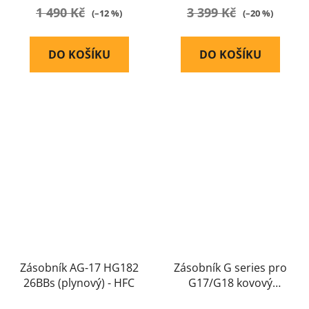
1 490 Kč
3 399 Kč
(–12 %)
(–20 %)
DO KOŠÍKU
DO KOŠÍKU
Zásobník AG-17 HG182
Zásobník G series pro
26BBs (plynový) - HFC
G17/G18 kovový
(plynový pro HFC