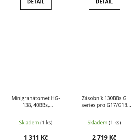
DETAIL
DETAIL
Minigranátomet HG-
Zásobník 130BBs G
138, 40BBs,
series pro G17/G18
GAS/CO2/HPA - HFC
(plynový pro HFC
HG185) - HFC
Skladem
(1 ks)
Skladem
(1 ks)
1 311 Kč
2 719 Kč