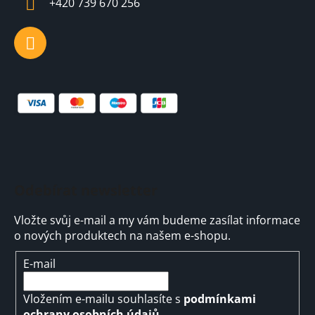
+420 739 670 256
r
v
k
y
v
ý
p
i
s
u
Odebírat newsletter
Vložte svůj e-mail a my vám budeme zasílat informace
o nových produktech na našem e-shopu.
E-mail
Vložením e-mailu souhlasíte s
podmínkami
ochrany osobních údajů