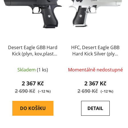
i
p
s
r
p
o
r
d
o
u
d
k
u
Desert Eagle GBB Hard
HFC, Desert Eagle GBB
t
Kick (plyn, kov,plast
Hard Kick Silver (plyn,
k
ů
závěr) HG-195 - HFC
kov,plast závěr) HG-
t
195
ů
Skladem
(1 ks)
Momentálně nedostupné
2 367 Kč
2 367 Kč
2 690 Kč
2 690 Kč
(–12 %)
(–12 %)
DO KOŠÍKU
DETAIL