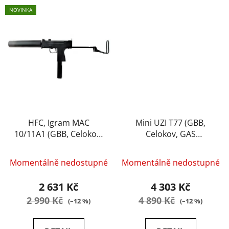
NOVINKA
HFC, Igram MAC
Mini UZI T77 (GBB,
10/11A1 (GBB, Celokov,
Celokov, GAS
GAS SEMI/FULL) AUTO
SEMI/FULL) AUTO (HG
(HG 203E)
203) - HFC
Momentálně nedostupné
Momentálně nedostupné
2 631 Kč
4 303 Kč
2 990 Kč
4 890 Kč
(–12 %)
(–12 %)