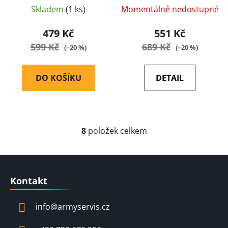
HG185) - HFC
Skladem
(1 ks)
Momentálně nedostupné
479 Kč
551 Kč
599 Kč
689 Kč
(–20 %)
(–20 %)
DO KOŠÍKU
DETAIL
8
položek celkem
O
v
l
Z
á
á
d
Kontakt
p
a
a
c
info
@
armyservis.cz
t
í
í
p