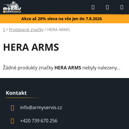
Přejít
Hledat
NÁKUP
na
KOŠÍK
obsah
Akce až 20% sleva na vše jen do 7.8.2026
Domů
/
Prodávané značky
/
HERA ARMS
HERA ARMS
Žádné produkty značky
HERA ARMS
nebyly nalezeny...
Z
á
Kontakt
p
a
info
@
armyservis.cz
t
í
+420 739 670 256