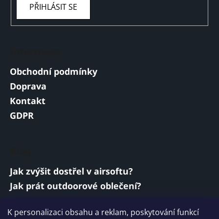
PŘIHLÁSIT SE
Informace
Obchodní podmínky
Doprava
Kontakt
GDPR
Blog
Jak zvýšit dostřel v airsoftu?
Jak prát outdoorové oblečení?
Jakou baterii vybrat do airsoftové zbraně?
K personalizaci obsahu a reklam, poskytování funkcí
Vojenská a armádní sluchátka: co musí