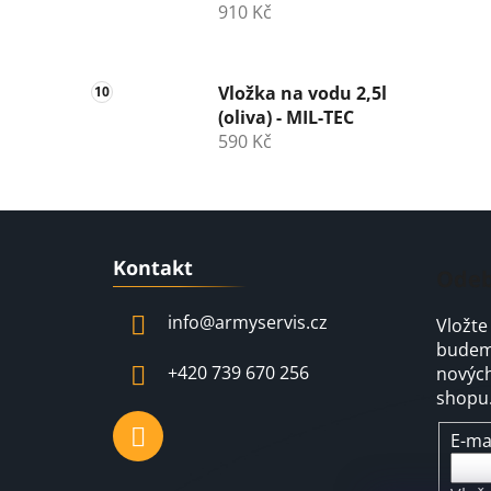
910 Kč
Vložka na vodu 2,5l
(oliva) - MIL-TEC
590 Kč
Z
Kontakt
á
Odeb
p
info
@
armyservis.cz
Vložte
a
budeme
t
+420 739 670 256
nových
í
shopu
E-ma