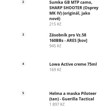
n
Sumka GB MTP camo,
SHARP SHOOTER (Osprey
í
MK IV) (originál, jako
p
nové)
a
215 Kč
n
e
Zásobník pro Vz.58
l
160BBs - ARES [kov]
945 Kč
Lowa Active creme 75ml
169 Kč
Helma a maska Piloteer
(tan) - Guerilla Tactical
1 897 Kč