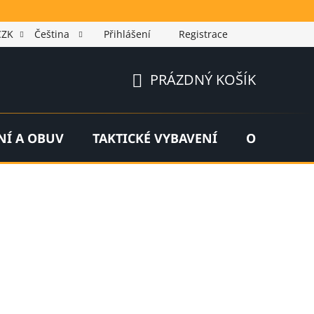
CZK
Čeština
Přihlášení
Registrace
PRÁZDNÝ KOŠÍK
NÁKUPNÍ
KOŠÍK
NÍ A OBUV
TAKTICKÉ VYBAVENÍ
OUTDOOR