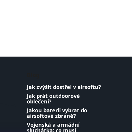
Blog
Jak zvýšit dostřel v airsoftu?
Jak prát outdoorové
oblečení?
Jakou baterii vybrat do
airsoftové zbraně?
Vojenská a armádní
sluchátka: co musí