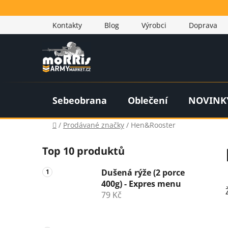
Přejít
na
Kontakty
Blog
Výrobci
Doprava
obsah
Sebeobrana
Oblečení
NOVINK
Domů
/
Prodávané značky
/
Hen&Rooster
P
Top 10 produktů
o
s
Dušená rýže (2 porce
t
400g) - Expres menu
r
79 Kč
a
n