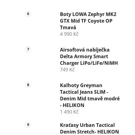
Boty LOWA Zephyr MK2
GTX Mid TF Coyote OP
Tmavá
4 990 Kč
Airsoftová nabíječka
Delta Armory Smart
Charger LiPo/LiFe/NiMH
749 Kč
Kalhoty Greyman
Tactical Jeans SLIM -
Denim Mid tmavě modré
- HELIKON
1 490 Kč
Kraťasy Urban Tactical
Denim Stretch- HELIKON