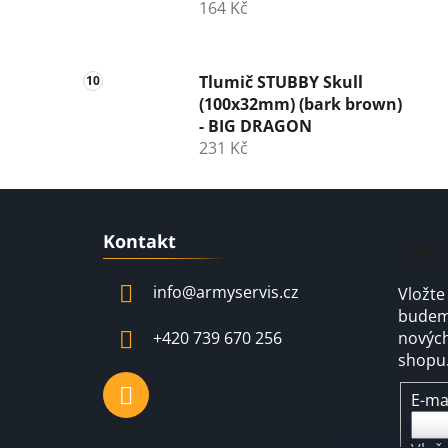
164 Kč
Tlumič STUBBY Skull
(100x32mm) (bark brown)
- BIG DRAGON
231 Kč
Z
Kontakt
á
Odeb
p
info
@
armyservis.cz
Vložte
a
budeme
t
+420 739 670 256
nových
í
shopu
E-ma