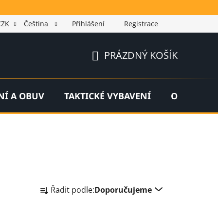
CZK
Čeština
Přihlášení
Registrace
PRÁZDNÝ KOŠÍK
NÁKUPNÍ
KOŠÍK
NÍ A OBUV
TAKTICKÉ VYBAVENÍ
OUTDOOR
Ř
Řadit podle:
Doporučujeme
a
z