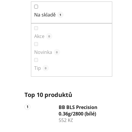
n
í
Na skladě
1
p
a
n
Akce
0
e
l
Novinka
0
Tip
0
Top 10 produktů
BB BLS Precision
0.36g/2800 (bílé)
552 Kč