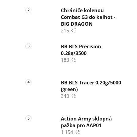
Chrániče kolenou
Combat G3 do kalhot -
BIG DRAGON
215 Kč
BB BLS Precision
0.28g/3500
183 Kč
BB BLS Tracer 0.20g/5000
(green)
340 Kč
Action Army sklopná
pažba pro AAP01
1 154 Kč