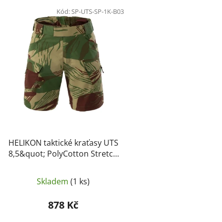
V
ý
Kód:
SP-UTS-SP-1K-B03
p
i
s
p
r
o
d
u
k
t
HELIKON taktické kraťasy UTS
ů
8,5&quot; PolyCotton Stretch
Ripstop – Rhodesian Camo
Skladem
(1 ks)
878 Kč