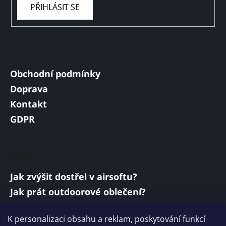
PŘIHLÁSIT SE
Informace
Obchodní podmínky
Doprava
Kontakt
GDPR
Blog
Jak zvýšit dostřel v airsoftu?
Jak prát outdoorové oblečení?
Jakou baterii vybrat do airsoftové zbraně?
K personalizaci obsahu a reklam, poskytování funkcí
Vojenská a armádní sluchátka: co musí