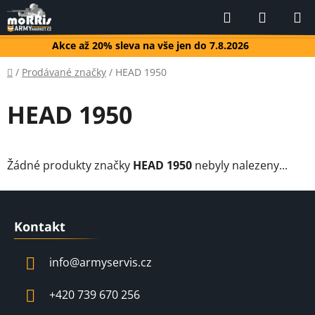
Přejít
Hledat
NÁKUP
na
KOŠÍK
obsah
Akce až 20% sleva na vše jen do 7.8.2026
Domů
/
Prodávané značky
/
HEAD 1950
HEAD 1950
Žádné produkty značky
HEAD 1950
nebyly nalezeny...
Z
á
Kontakt
p
a
info
@
armyservis.cz
t
í
+420 739 670 256