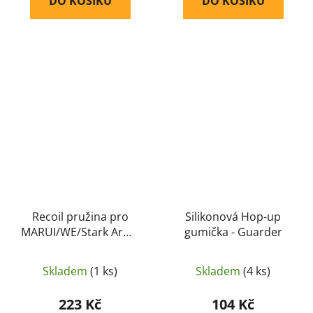
DO KOŠÍKU
DO KOŠÍKU
Recoil pružina pro
Silikonová Hop-up
MARUI/WE/Stark Arms
gumička - Guarder
G17/18C/34 - GD
Skladem
(1 ks)
Skladem
(4 ks)
223 Kč
104 Kč