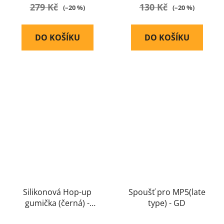
279 Kč
130 Kč
(–20 %)
(–20 %)
DO KOŠÍKU
DO KOŠÍKU
Silikonová Hop-up
Spoušť pro MP5(late
gumička (černá) -
type) - GD
Guarder