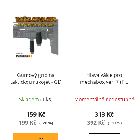
Gumový grip na
Hlava válce pro
taktickou rukojeť - GD
mechabox ver. 7 (TM
14) - GD
Skladem
(1 ks)
Momentálně nedostupné
159 Kč
313 Kč
199 Kč
392 Kč
(–20 %)
(–20 %)