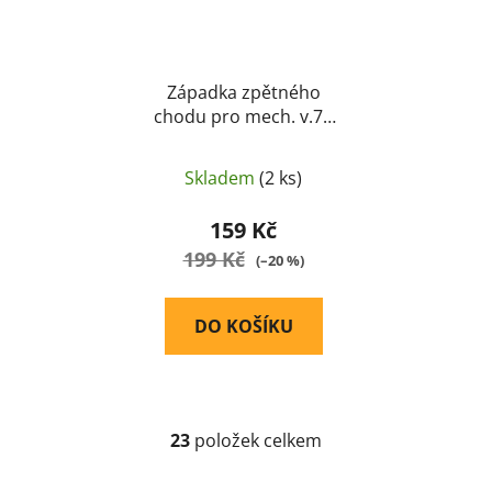
Západka zpětného
chodu pro mech. v.7 -
GD
Skladem
(2 ks)
159 Kč
199 Kč
(–20 %)
DO KOŠÍKU
23
položek celkem
O
v