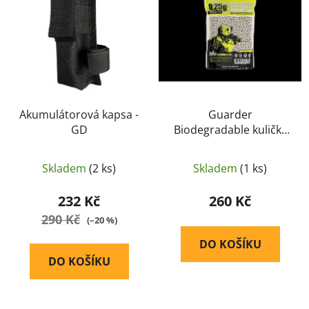
i
p
s
r
p
o
r
d
o
u
d
k
u
Akumulátorová kapsa -
Guarder
t
GD
Biodegradable kuličky
k
ů
0,25g 4000bb
t
ů
Skladem
(2 ks)
Skladem
(1 ks)
232 Kč
260 Kč
290 Kč
(–20 %)
DO KOŠÍKU
DO KOŠÍKU