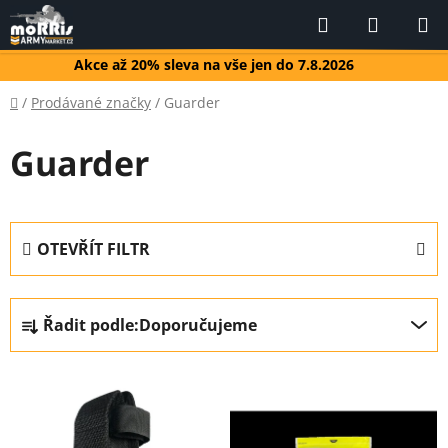
Přejít
Hledat
NÁKUP
na
KOŠÍK
obsah
Akce až 20% sleva na vše jen do 7.8.2026
Domů
/
Prodávané značky
/
Guarder
Guarder
OTEVŘÍT FILTR
Ř
Řadit podle:
Doporučujeme
a
z
V
e
ý
n
p
í