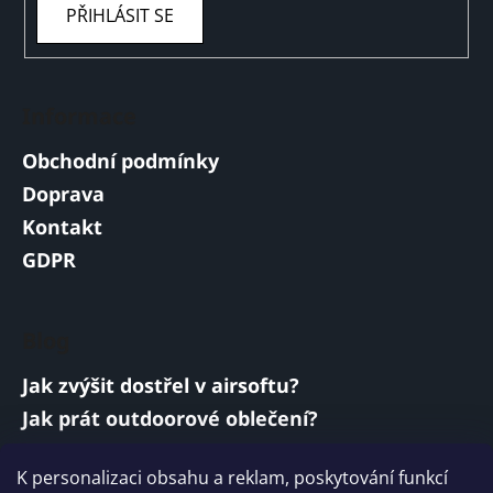
PŘIHLÁSIT SE
Informace
Obchodní podmínky
Doprava
Kontakt
GDPR
Blog
Jak zvýšit dostřel v airsoftu?
Jak prát outdoorové oblečení?
Jakou baterii vybrat do airsoftové zbraně?
K personalizaci obsahu a reklam, poskytování funkcí
Vojenská a armádní sluchátka: co musí