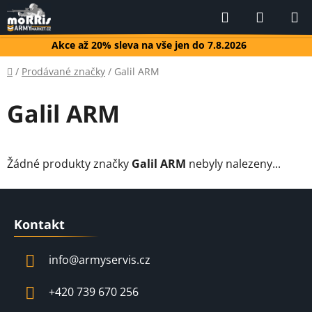
Přejít
Hledat
NÁKUP
na
KOŠÍK
obsah
Akce až 20% sleva na vše jen do 7.8.2026
Domů
/
Prodávané značky
/
Galil ARM
Galil ARM
Žádné produkty značky
Galil ARM
nebyly nalezeny...
Z
á
Kontakt
p
a
info
@
armyservis.cz
t
í
+420 739 670 256