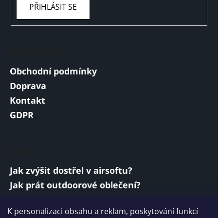
PŘIHLÁSIT SE
Informace
Obchodní podmínky
Doprava
Kontakt
GDPR
Blog
Jak zvýšit dostřel v airsoftu?
Jak prát outdoorové oblečení?
Jakou baterii vybrat do airsoftové zbraně?
K personalizaci obsahu a reklam, poskytování funkcí
Vojenská a armádní sluchátka: co musí