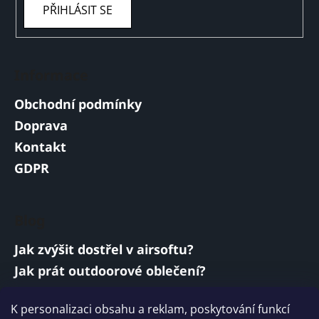
PŘIHLÁSIT SE
Informace
Obchodní podmínky
Doprava
Kontakt
GDPR
Blog
Jak zvýšit dostřel v airsoftu?
Jak prát outdoorové oblečení?
Jakou baterii vybrat do airsoftové zbraně?
K personalizaci obsahu a reklam, poskytování funkcí
Vojenská a armádní sluchátka: co musí