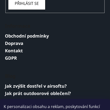
PŘIHLÁSIT SE
Informace
Obchodní podmínky
Doprava
Kontakt
GDPR
Blog
Jak zvýšit dostřel v airsoftu?
Jak prát outdoorové oblečení?
Jakou baterii vybrat do airsoftové zbraně?
K personalizaci obsahu a reklam, poskytování funkcí
Vojenská a armádní sluchátka: co musí