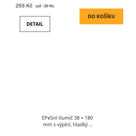
293 Kč
(až –20 %)
DO KOŠÍKU
DETAIL
EPeSní tlumič 38 × 180
mm s výplní, hladký –
Písková