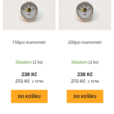
i
p
s
r
p
o
r
d
o
u
d
k
u
150psi manometr
200psi manometr
t
k
ů
t
ů
Skladem
(2 ks)
Skladem
(2 ks)
238 Kč
238 Kč
272 Kč
272 Kč
(–12 %)
(–12 %)
DO KOŠÍKU
DO KOŠÍKU