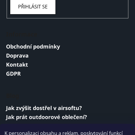
PŘIHLÁSIT SE
Informace
Obchodní podmínky
Doprava
Kontakt
GDPR
Blog
Jak zvýšit dostřel v airsoftu?
Jak prát outdoorové oblečení?
Jakou baterii vybrat do airsoftové zbraně?
K personalizaci obsahu a reklam, poskytování funkcí
Vojenská a armádní sluchátka: co musí