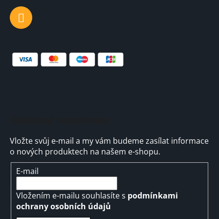
v
k
y
v
ý
p
i
s
u
Odebírat newsletter
Vložte svůj e-mail a my vám budeme zasílat informace
o nových produktech na našem e-shopu.
E-mail
Vložením e-mailu souhlasíte s
podmínkami
ochrany osobních údajů