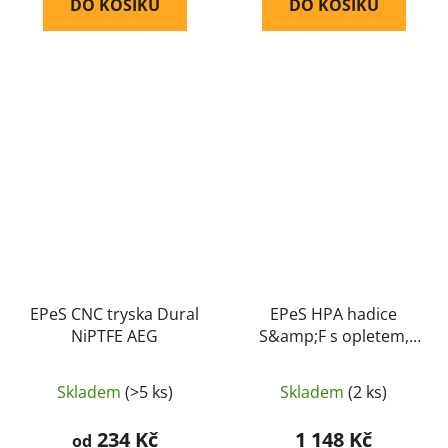
DO KOŠÍKU
DO KOŠÍKU
EPeS CNC tryska Dural
EPeS HPA hadice
NiPTFE AEG
S&amp;F s opletem,
100 cm, QD Foster +
1/8 NPT - Neonově
Skladem
(>5 ks)
Skladem
(2 ks)
zelená
234 Kč
1 148 Kč
od