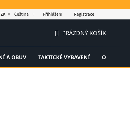
CZK
Čeština
Přihlášení
Registrace
PRÁZDNÝ KOŠÍK
NÁKUPNÍ
KOŠÍK
NÍ A OBUV
TAKTICKÉ VYBAVENÍ
OUTDOOR