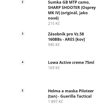
n
Sumka GB MTP camo,
SHARP SHOOTER (Osprey
í
MK IV) (originál, jako
p
nové)
a
215 Kč
n
e
Zásobník pro Vz.58
l
160BBs - ARES [kov]
945 Kč
Lowa Active creme 75ml
169 Kč
Helma a maska Piloteer
(tan) - Guerilla Tactical
1 897 Kč