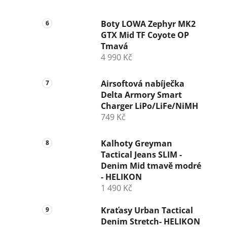
Boty LOWA Zephyr MK2
GTX Mid TF Coyote OP
Tmavá
4 990 Kč
Airsoftová nabíječka
Delta Armory Smart
Charger LiPo/LiFe/NiMH
749 Kč
Kalhoty Greyman
Tactical Jeans SLIM -
Denim Mid tmavě modré
- HELIKON
1 490 Kč
Kraťasy Urban Tactical
Denim Stretch- HELIKON