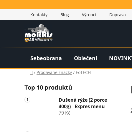
Přejít
na
Kontakty
Blog
Výrobci
Doprava
obsah
Sebeobrana
Oblečení
NOVINK
Domů
/
Prodávané značky
/
EoTECH
P
Top 10 produktů
o
s
Dušená rýže (2 porce
t
400g) - Expres menu
r
79 Kč
a
n