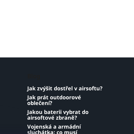
Blog
Jak zvýšit dostřel v airsoftu?
Jak prát outdoorové
oblečení?
Jakou baterii vybrat do
airsoftové zbraně?
Vojenská a armádní
sluchátka: co musí