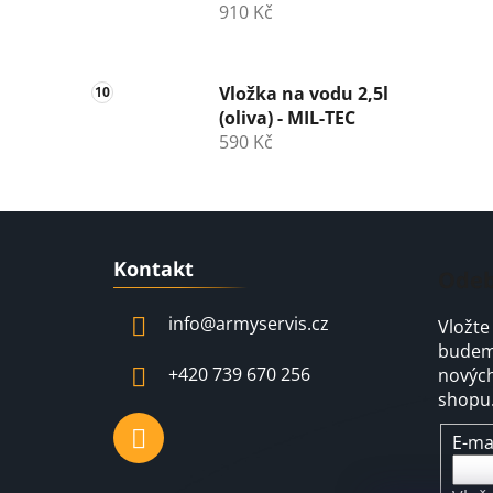
910 Kč
Vložka na vodu 2,5l
(oliva) - MIL-TEC
590 Kč
Z
Kontakt
á
Odeb
p
info
@
armyservis.cz
Vložte
a
budeme
t
+420 739 670 256
nových
í
shopu
E-ma