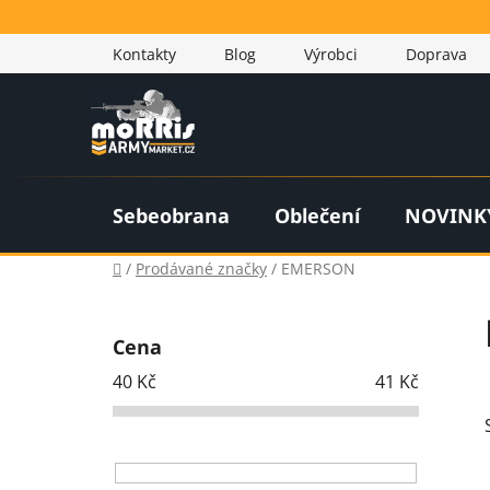
Přejít
na
Kontakty
Blog
Výrobci
Doprava
obsah
Sebeobrana
Oblečení
NOVINK
Domů
/
Prodávané značky
/
EMERSON
P
o
Cena
s
40
Kč
41
Kč
t
r
a
n