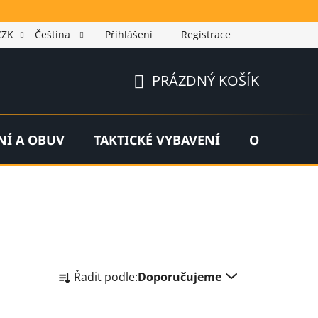
CZK
Čeština
Přihlášení
Registrace
PRÁZDNÝ KOŠÍK
NÁKUPNÍ
KOŠÍK
NÍ A OBUV
TAKTICKÉ VYBAVENÍ
OUTDOOR
Ř
Řadit podle:
Doporučujeme
a
z