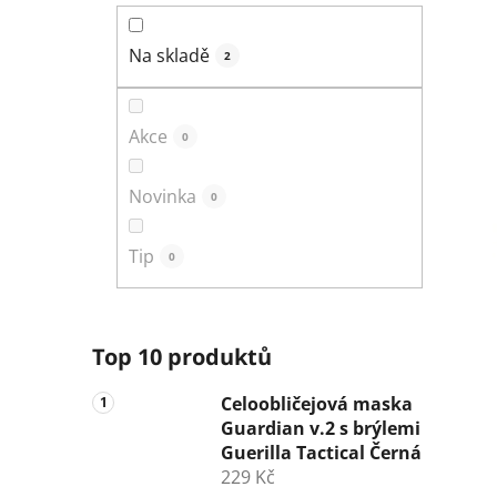
n
í
Na skladě
2
p
a
n
Akce
0
e
l
Novinka
0
Tip
0
Top 10 produktů
Celoobličejová maska
Guardian v.2 s brýlemi
Guerilla Tactical Černá
229 Kč