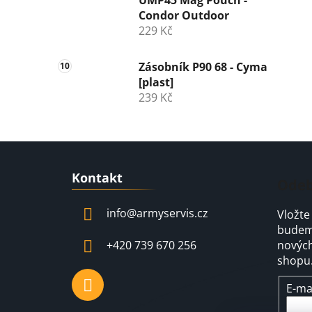
UMP45 Mag Pouch -
Condor Outdoor
229 Kč
Zásobník P90 68 - Cyma
[plast]
239 Kč
Z
Kontakt
á
Odeb
p
info
@
armyservis.cz
Vložte
a
budeme
t
+420 739 670 256
nových
í
shopu
E-ma