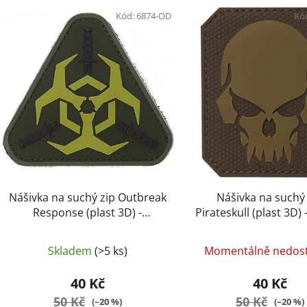
V
ý
Kód:
6874-OD
Kó
p
i
s
p
r
o
d
u
k
t
Nášivka na suchý zip Outbreak
Nášivka na suchý
ů
Response (plast 3D) -
Pirateskull (plast 3D) 
olive/yellow (101 INC)
(101 INC)
Skladem
(>5 ks)
Momentálně nedos
40 Kč
40 Kč
50 Kč
50 Kč
(–20 %)
(–20 %)