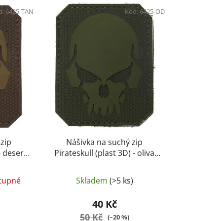
e
d:
6425-TAN
n
Kód:
6425-OD
í
p
r
o
d
u
k
t
ů
 zip
Nášivka na suchý zip
- desert
Pirateskull (plast 3D) - oliva
(101 INC)
tupné
Skladem
(>5 ks)
40 Kč
50 Kč
(–20 %)