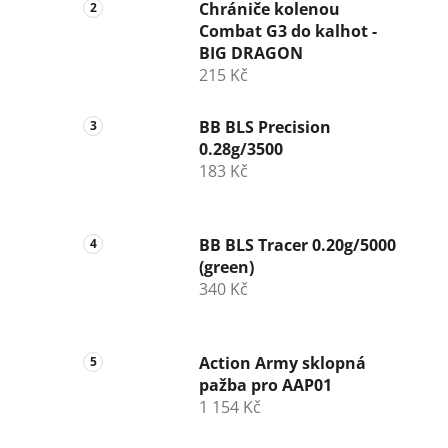
n
Chrániče kolenou
Combat G3 do kalhot -
í
BIG DRAGON
p
215 Kč
a
n
BB BLS Precision
e
0.28g/3500
l
183 Kč
BB BLS Tracer 0.20g/5000
(green)
340 Kč
Action Army sklopná
pažba pro AAP01
1 154 Kč