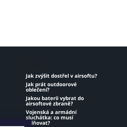
Blog
Jak zvýšit dostřel v airsoftu?
Jak prát outdoorové
oblečení?
Jakou baterii vybrat do
airsoftové zbraně?
Vojenská a armádní
sluchátka: co musí
splňovat?