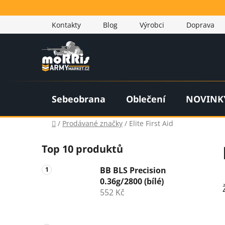
Přejít
na
Kontakty
Blog
Výrobci
Doprava
obsah
Sebeobrana
Oblečení
NOVINK
Domů
/
Prodávané značky
/
Elite First Aid
P
Top 10 produktů
o
s
BB BLS Precision
t
0.36g/2800 (bílé)
r
552 Kč
a
n