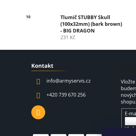
Tlumič STUBBY Skull
(100x32mm) (bark brown)
- BIG DRAGON
231 Kč
Z
Kontakt
á
Odeb
p
info
@
armyservis.cz
Vložte
a
budeme
t
+420 739 670 256
nových
í
shopu
E-ma
Vlož
pod