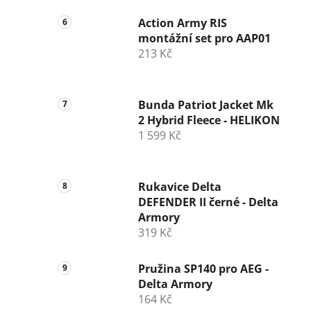
Action Army RIS
montážní set pro AAP01
213 Kč
Bunda Patriot Jacket Mk
2 Hybrid Fleece - HELIKON
1 599 Kč
Rukavice Delta
DEFENDER II černé - Delta
Armory
319 Kč
Pružina SP140 pro AEG -
Delta Armory
164 Kč