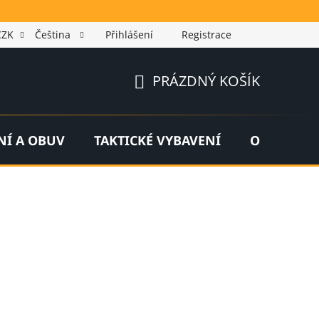
CZK
Čeština
Přihlášení
Registrace
PRÁZDNÝ KOŠÍK
NÁKUPNÍ
KOŠÍK
NÍ A OBUV
TAKTICKÉ VYBAVENÍ
OUTDOOR