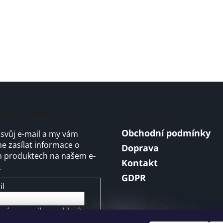
írat newsletter
Informace
Obchodní podmínky
 svůj e-mail a my vám
 zasílat informace o
Doprava
 produktech na našem e-
Kontakt
.
GDPR
il
ením e-mailu souhlasíte s
mínkami ochrany