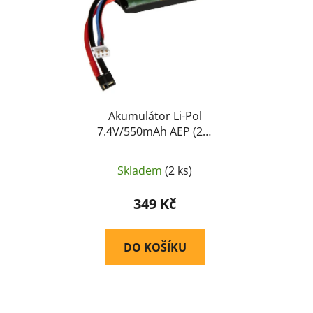
i
p
s
r
p
o
r
d
o
u
d
k
u
Akumulátor Li-Pol
t
7.4V/550mAh AEP (20-
k
ů
40C) - Electro River™
t
ů
Skladem
(2 ks)
349 Kč
DO KOŠÍKU