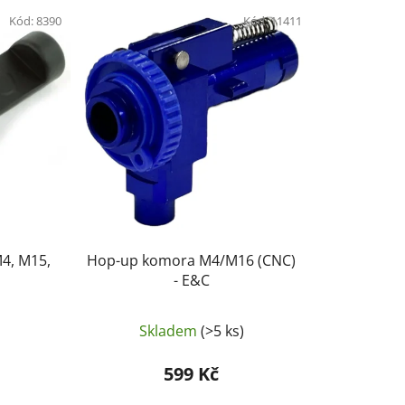
e
Kód:
8390
n
Kód:
11411
í
p
r
o
d
u
k
t
ů
4, M15,
Hop-up komora M4/M16 (CNC)
- E&C
Skladem
(>5 ks)
599 Kč