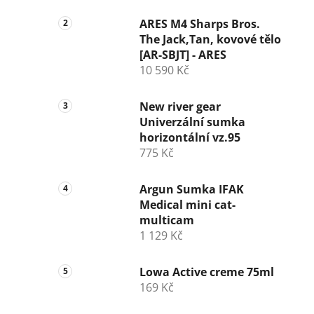
ARES M4 Sharps Bros.
The Jack,Tan, kovové tělo
[AR-SBJT] - ARES
10 590 Kč
New river gear
Univerzální sumka
horizontální vz.95
775 Kč
Argun Sumka IFAK
Medical mini cat-
multicam
1 129 Kč
Lowa Active creme 75ml
169 Kč