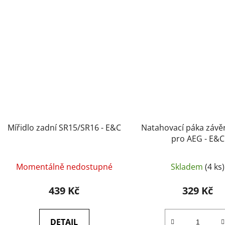
Mířidlo zadní SR15/SR16 - E&C
Natahovací páka záv
pro AEG - E&C
Momentálně nedostupné
Skladem
(4 ks)
439 Kč
329 Kč
DETAIL