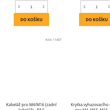
DO KOŠÍKU
DO KOŠÍKU
Kód:
11407
Kabeláž pro M4/M16 (zadní
Krytka vyhazovacího
kabeláž) - E&C
pro M4, M15, M16 