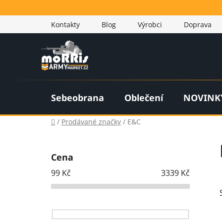
Přejít
na
Kontakty
Blog
Výrobci
Doprava
obsah
Sebeobrana
Oblečení
NOVINK
Domů
/
Prodávané značky
/
E&C
P
o
Cena
s
99
Kč
3339
Kč
t
r
a
n