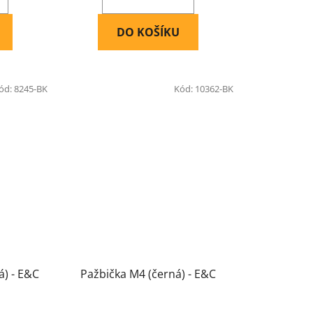
DO KOŠÍKU
ód:
8245-BK
Kód:
10362-BK
á) - E&C
Pažbička M4 (černá) - E&C