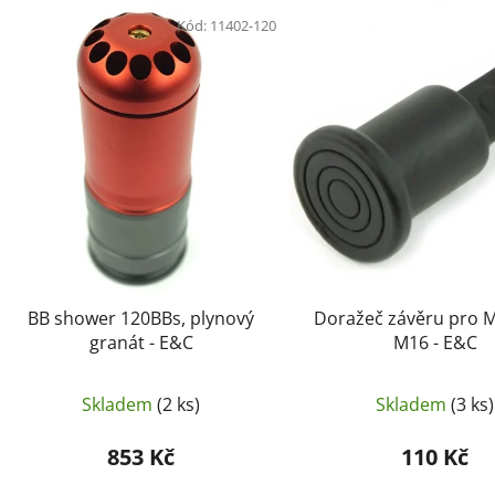
V
ý
Kód:
11402-120
p
i
s
p
r
o
d
u
k
t
BB shower 120BBs, plynový
Doražeč závěru pro M
ů
granát - E&C
M16 - E&C
Skladem
(2 ks)
Skladem
(3 ks)
853 Kč
110 Kč