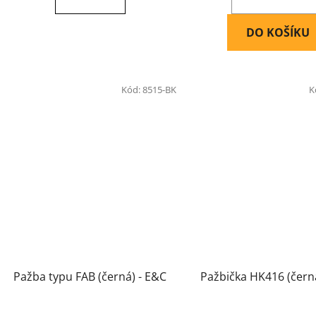
DO KOŠÍKU
Kód:
8515-BK
K
Pažba typu FAB (černá) - E&C
Pažbička HK416 (čern