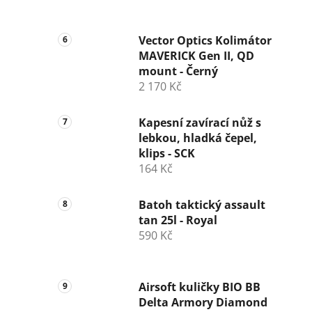
Vector Optics Kolimátor
MAVERICK Gen II, QD
mount - Černý
2 170 Kč
Kapesní zavírací nůž s
lebkou, hladká čepel,
klips - SCK
164 Kč
Batoh taktický assault
tan 25l - Royal
590 Kč
Airsoft kuličky BIO BB
Delta Armory Diamond