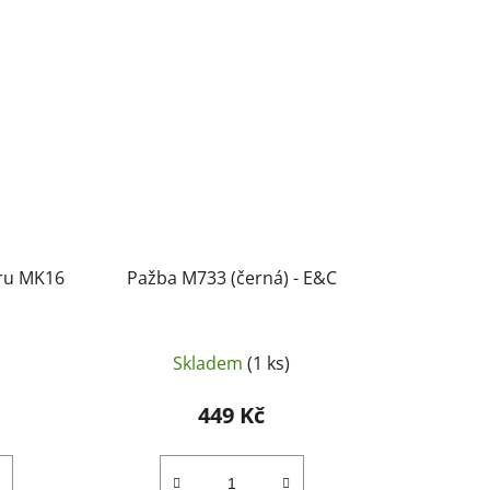
ěru MK16
Pažba M733 (černá) - E&C
Skladem
(1 ks)
449 Kč