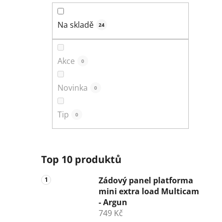
n
í
Na skladě
24
p
a
n
Akce
0
e
l
Novinka
0
Tip
0
Top 10 produktů
Zádový panel platforma
mini extra load Multicam
- Argun
749 Kč