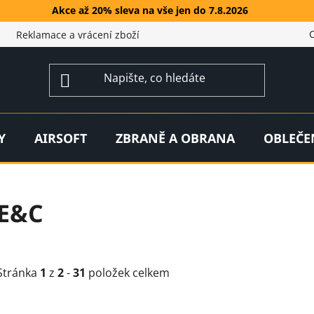
Akce až 20% sleva na vše jen do 7.8.2026
Reklamace a vrácení zboží
Y
AIRSOFT
ZBRANĚ A OBRANA
OBLEČE
E&C
Stránka
1
z
2
-
31
položek celkem