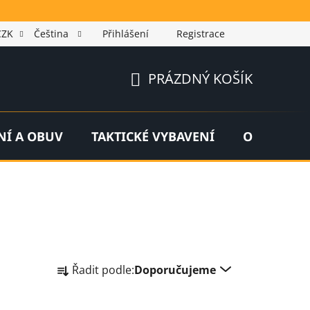
CZK
Čeština
Přihlášení
Registrace
PRÁZDNÝ KOŠÍK
NÁKUPNÍ
KOŠÍK
NÍ A OBUV
TAKTICKÉ VYBAVENÍ
OUTDOOR
Ř
Řadit podle:
Doporučujeme
a
z