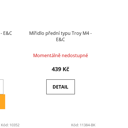
 - E&C
Mířidlo přední typu Troy M4 -
E&C
Momentálně nedostupné
439 Kč
DETAIL
Kód:
10352
Kód:
11384-BK