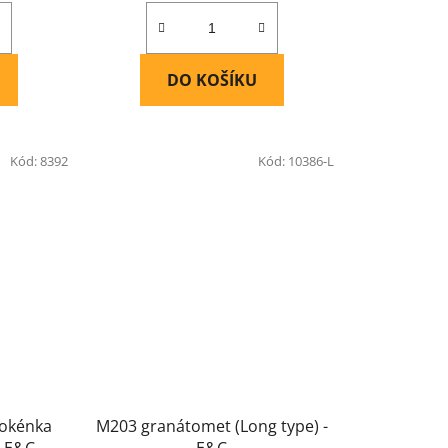
DO KOŠÍKU
Kód:
8392
Kód:
10386-L
 okénka
M203 granátomet (Long type) -
- E&C
E&C