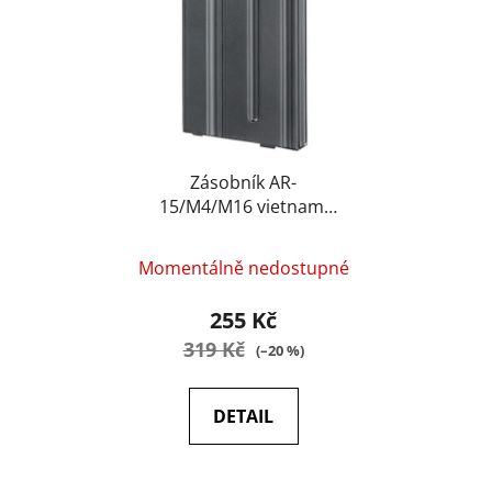
i
p
s
r
p
o
r
d
o
u
d
k
u
Zásobník AR-
t
15/M4/M16 vietnam,
k
ů
tlačný 110 ran kov -
t
double bell
ů
Momentálně nedostupné
255 Kč
319 Kč
(–20 %)
DETAIL