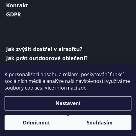
Kontakt
GDPR
Blog
Jak zvýšit dostřel v airsoftu?
Jak prát outdoorové oblečení?
Jakou baterii vybrat do airsoftové zbraně?
K personalizaci obsahu a reklam, poskytování funkcí
Vojenská a armádní sluchátka: co musí
sociálních médií a analýze naší návštěvnosti využíváme
splňovat?
soubory cookies. Více informací
zde
.
ARCHIV
Nastavení
Vytvořil Shoptet
Odmítnout
Souhlasím
Copyright 2026
ARMYMARKET
. Všechna práva
vyhrazena.
Upravit nastavení cookies