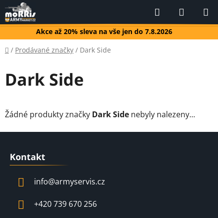
Přejít
Hledat
NÁKUP
na
KOŠÍK
obsah
Akce až 20% sleva na vše jen do 7.8.2026
Domů
/
Prodávané značky
/
Dark Side
Dark Side
Žádné produkty značky
Dark Side
nebyly nalezeny...
Z
á
Kontakt
p
a
info
@
armyservis.cz
t
í
+420 739 670 256