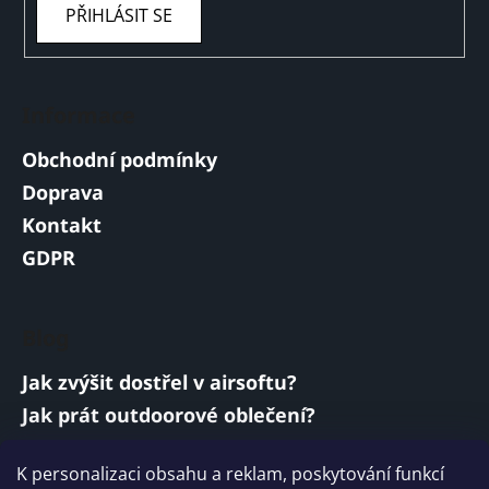
PŘIHLÁSIT SE
Informace
Obchodní podmínky
Doprava
Kontakt
GDPR
Blog
Jak zvýšit dostřel v airsoftu?
Jak prát outdoorové oblečení?
Jakou baterii vybrat do airsoftové zbraně?
K personalizaci obsahu a reklam, poskytování funkcí
Vojenská a armádní sluchátka: co musí