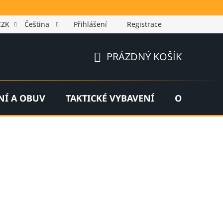
CZK
Čeština
Přihlášení
Registrace
PRÁZDNÝ KOŠÍK
NÁKUPNÍ
KOŠÍK
NÍ A OBUV
TAKTICKÉ VYBAVENÍ
OUTDOOR