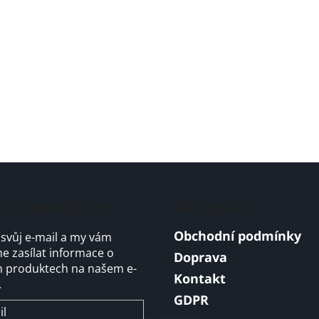
írat newsletter
Informace
Obchodní podmínky
 svůj e-mail a my vám
 zasílat informace o
Doprava
 produktech na našem e-
Kontakt
.
GDPR
il