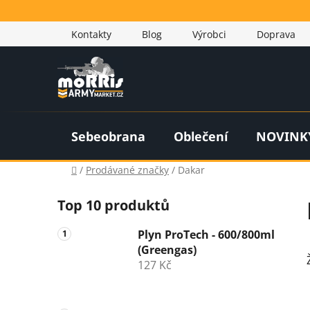
Přejít
na
Kontakty
Blog
Výrobci
Doprava
obsah
Sebeobrana
Oblečení
NOVINK
Domů
/
Prodávané značky
/
Dakar
P
Top 10 produktů
o
s
Plyn ProTech - 600/800ml
t
(Greengas)
r
127 Kč
a
n