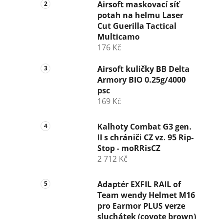
n
Airsoft maskovací síť
potah na helmu Laser
í
Cut Guerilla Tactical
p
Multicamo
a
176 Kč
n
e
Airsoft kuličky BB Delta
l
Armory BIO 0.25g/4000
psc
169 Kč
Kalhoty Combat G3 gen.
II s chrániči CZ vz. 95 Rip-
Stop - moRRisCZ
2 712 Kč
Adaptér EXFIL RAIL of
Team wendy Helmet M16
pro Earmor PLUS verze
sluchátek (coyote brown)