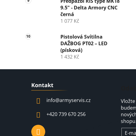
Předpažbí RIS type MK18
9.5" - Delta Armory CNC
černá
1 077 Kč
Pistolová Svítilna
DAŽBOG PT02 – LED
(písková)
1 432 Kč
Z
Kontakt
á
Odeb
p
info
@
armyservis.cz
Vložte
a
budeme
t
+420 739 670 256
nových
í
shopu
E-ma