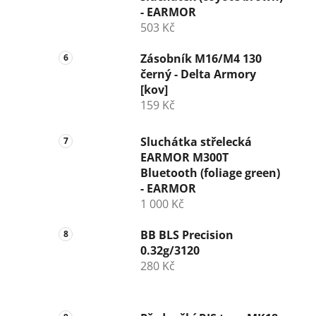
- EARMOR
503 Kč
Zásobník M16/M4 130
černý - Delta Armory
[kov]
159 Kč
Sluchátka střelecká
EARMOR M300T
Bluetooth (foliage green)
- EARMOR
1 000 Kč
BB BLS Precision
0.32g/3120
280 Kč