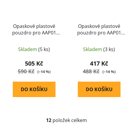
Opaskové plastové
Opaskové plastové
pouzdro pro AAP01
pouzdro pro AAP01
černé (Black) - CTM TAC
pískové (Coyote) - CTM
TAC
Skladem
(5 ks)
Skladem
(3 ks)
505 Kč
417 Kč
590 Kč
488 Kč
(–14 %)
(–14 %)
DO KOŠÍKU
DO KOŠÍKU
12
položek celkem
O
v