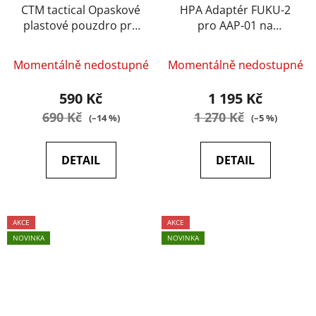
CTM tactical Opaskové
HPA Adaptér FUKU-2
plastové pouzdro pro
pro AAP-01 na
AAP01 černé pro
zásobníky M4 -
leváky
Červená/zlatá
Momentálně nedostupné
Momentálně nedostupné
590 Kč
1 195 Kč
690 Kč
1 270 Kč
(–14 %)
(–5 %)
DETAIL
DETAIL
AKCE
AKCE
NOVINKA
NOVINKA