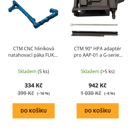
i
p
s
r
p
o
r
d
o
u
d
k
u
CTM CNC hliníková
CTM 90° HPA adaptér
t
natahovací páka FUKU-
pro AAP-01 a G-series
k
ů
2 Reaper pro AAP01 -
na zásobníky AEG M4 -
t
Modrá
Černá
ů
Skladem
(5 ks)
Skladem
(>5 ks)
334 Kč
942 Kč
399 Kč
1 030 Kč
(–16 %)
(–8 %)
DO KOŠÍKU
DO KOŠÍKU