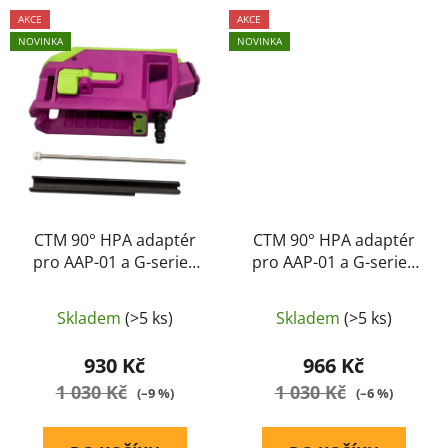
AKCE
AKCE
NOVINKA
NOVINKA
CTM 90° HPA adaptér
CTM 90° HPA adaptér
pro AAP-01 a G-series
pro AAP-01 a G-series
na zásobníky AEG M4 -
na zásobníky AEG M4 -
Fialová / zelená
Růžová
Skladem
(>5 ks)
Skladem
(>5 ks)
930 Kč
966 Kč
1 030 Kč
1 030 Kč
(–9 %)
(–6 %)