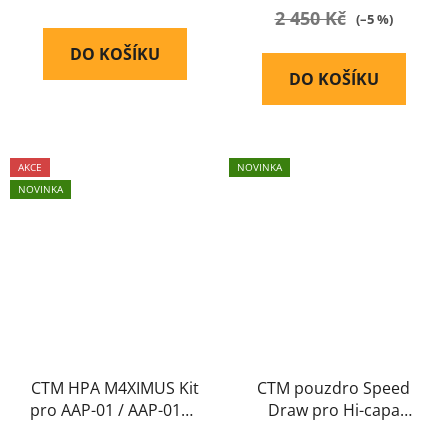
2 450 Kč
(–5 %)
DO KOŠÍKU
DO KOŠÍKU
AKCE
NOVINKA
NOVINKA
CTM HPA M4XIMUS Kit
CTM pouzdro Speed
pro AAP-01 / AAP-01C -
Draw pro Hi-capa
Černá
černé