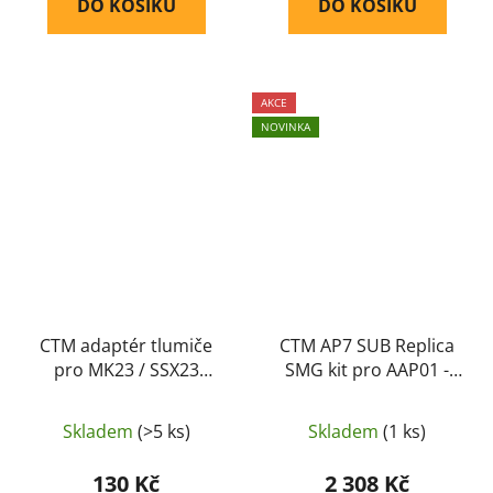
DO KOŠÍKU
DO KOŠÍKU
AKCE
NOVINKA
CTM adaptér tlumiče
CTM AP7 SUB Replica
pro MK23 / SSX23
SMG kit pro AAP01 -
(16mm CW na 14mm
Černý (CTM-TAC)
CCW) - Černá
Skladem
(>5 ks)
Skladem
(1 ks)
130 Kč
2 308 Kč