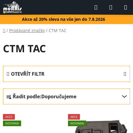
Přejít
Hledat
NÁKUP
na
KOŠÍK
obsah
Akce až 20% sleva na vše jen do 7.8.2026
Domů
/
Prodávané značky
/
CTM TAC
CTM TAC
OTEVŘÍT FILTR
Ř
Řadit podle:
Doporučujeme
a
z
V
e
AKCE
AKCE
ý
n
NOVINKA
NOVINKA
p
í