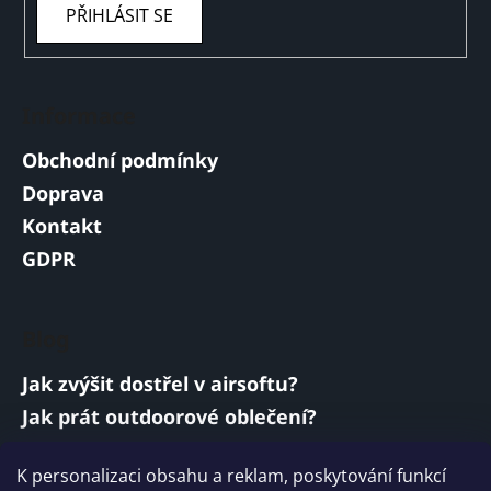
PŘIHLÁSIT SE
Informace
Obchodní podmínky
Doprava
Kontakt
GDPR
Blog
Jak zvýšit dostřel v airsoftu?
Jak prát outdoorové oblečení?
Jakou baterii vybrat do airsoftové zbraně?
K personalizaci obsahu a reklam, poskytování funkcí
Vojenská a armádní sluchátka: co musí