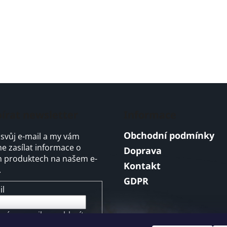
írat newsletter
Informace
Obchodní podmínky
 svůj e-mail a my vám
 zasílat informace o
Doprava
 produktech na našem e-
Kontakt
.
GDPR
il
ením e-mailu souhlasíte s
mínkami ochrany