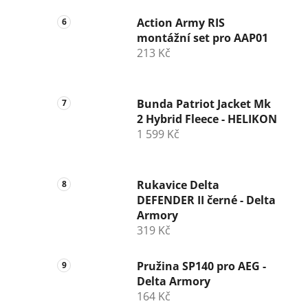
Action Army RIS
montážní set pro AAP01
213 Kč
Bunda Patriot Jacket Mk
2 Hybrid Fleece - HELIKON
1 599 Kč
Rukavice Delta
DEFENDER II černé - Delta
Armory
319 Kč
Pružina SP140 pro AEG -
Delta Armory
164 Kč