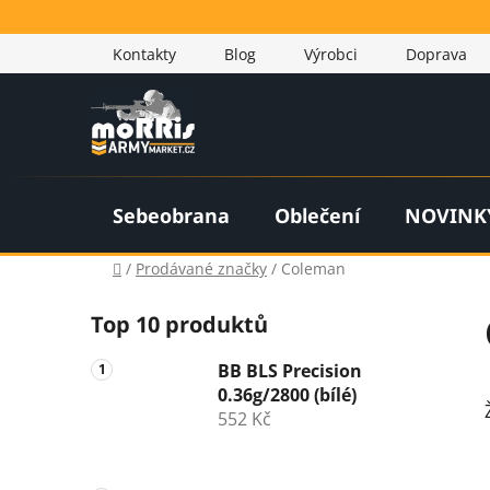
Přejít
na
Kontakty
Blog
Výrobci
Doprava
obsah
Sebeobrana
Oblečení
NOVINK
Domů
/
Prodávané značky
/
Coleman
P
Top 10 produktů
o
s
BB BLS Precision
t
0.36g/2800 (bílé)
r
552 Kč
a
n