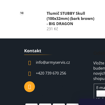
Tlumič STUBBY Skull
(100x32mm) (bark brown)
- BIG DRAGON
231 Kč
Z
Kontakt
á
Odeb
p
info
@
armyservis.cz
Vložte
a
budeme
t
+420 739 670 256
nových
í
shopu
E-ma
Vlož
pod