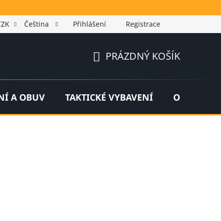
CZK
Čeština
Přihlášení
Registrace
PRÁZDNÝ KOŠÍK
NÁKUPNÍ
KOŠÍK
NÍ A OBUV
TAKTICKÉ VYBAVENÍ
OUTDOOR