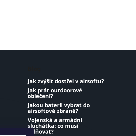
Blog
Jak zvýšit dostřel v airsoftu?
Jak prát outdoorové
oblečení?
Jakou baterii vybrat do
airsoftové zbraně?
Vojenská a armádní
sluchátka: co musí
splňovat?