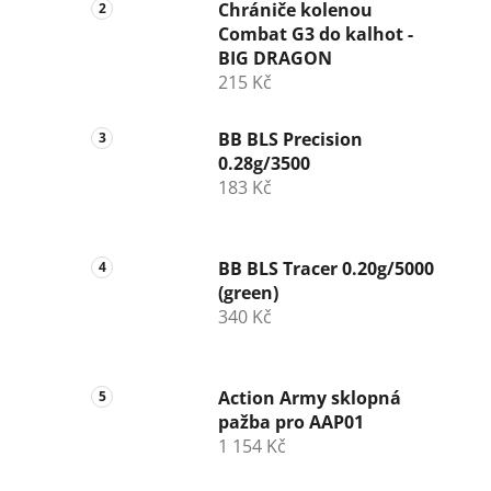
n
Chrániče kolenou
Combat G3 do kalhot -
í
BIG DRAGON
p
215 Kč
a
n
BB BLS Precision
e
0.28g/3500
l
183 Kč
BB BLS Tracer 0.20g/5000
(green)
340 Kč
Action Army sklopná
pažba pro AAP01
1 154 Kč